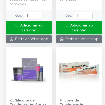
condições
Qtd
:
Qtd
:
Adicionar ao
Adicionar ao
carrinho
carrinho
Pedir via Whatsapp
Pedir via Whatsapp
Kit Silicone de
Silicone de
Condensação Audax
Condensação