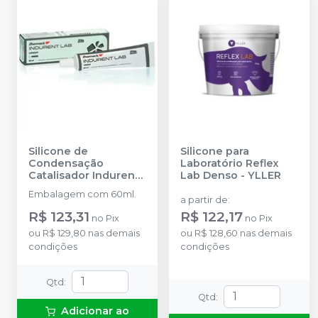
Silicone de
Silicone para
Condensação
Laboratório Reflex
Catalisador Indurent
Lab Denso
-
YLLER
Lab
-
ZHERMACK
Embalagem com 60ml.
a partir de
:
R$ 123,31
R$ 122,17
no
Pix
no
Pix
ou
R$ 129,80
nas demais
ou
R$ 128,60
nas demais
condições
condições
Qtd
:
Qtd
:
Adicionar ao