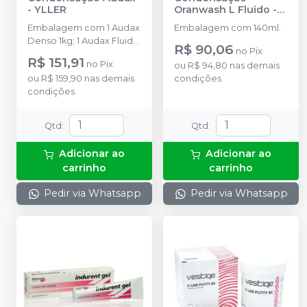
-
YLLER
Oranwash L Fluido
-
ZHERMACK
Embalagem com 1 Audax
Embalagem com 140ml.
Denso 1kg; 1 Audax Fluido
R$ 90,06
no
Pix
120g; 1 Audax Catalisador
R$ 151,91
no
Pix
ou
R$ 94,80
nas demais
50g; 1 colher Yller Branca
ou
R$ 159,90
nas demais
condições
+ 1 bloco de mistura
condições
Audax.
Qtd
:
Qtd
:
Adicionar ao
Adicionar ao
carrinho
carrinho
Pedir via Whatsapp
Pedir via Whatsapp