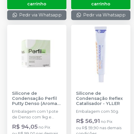
carrinho
carrinho
Pedir via Whatsapp
Pedir via Whatsapp
Silicone de
Silicone de
Condensação Perfil
Condensação Reflex
Putty Denso (Aroma
Catalisador
-
YLLER
Menta)
-
VIGODENT
Embalagem com 1 pote
Embalagem com 50g.
de Denso com 1kg e
R$ 56,91
no
Pix
colher dosadora.
R$ 94,05
no
Pix
ou
R$ 59,90
nas demais
ou
R$ 99,00
nas demais
condições