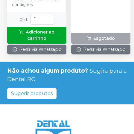
condições
Qtd
:
Adicionar ao
carrinho
Esgotado
Pedir via Whatsapp
Pedir via Whatsapp
Não achou algum produto?
Sugira para a
Dental RC
Sugerir produtos