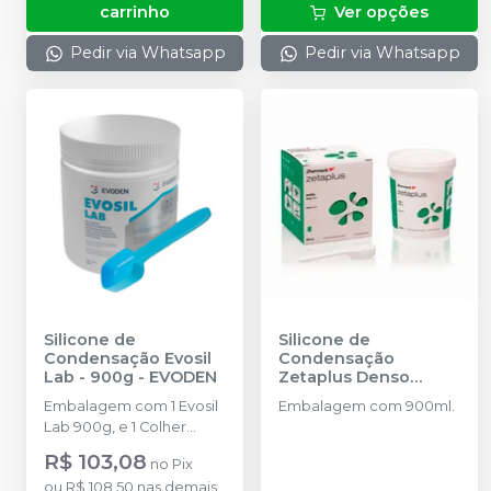
carrinho
Ver opções
Pedir via Whatsapp
Pedir via Whatsapp
Silicone de
Silicone de
Condensação Evosil
Condensação
Lab - 900g
-
EVODEN
Zetaplus Denso
900ml
-
ZHERMACK
Embalagem com 1 Evosil
Embalagem com 900ml.
Lab 900g, e 1 Colher
dosadora
R$ 103,08
no
Pix
ou
R$ 108,50
nas demais