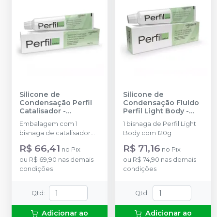
Silicone de
Silicone de
Condensação Perfil
Condensação Fluido
Catalisador
-
Perfil Light Body
-
VIGODENT
VIGODENT
Embalagem com 1
1 bisnaga de Perfil Light
bisnaga de catalisador
Body com 120g
com 50g.
R$ 66,41
R$ 71,16
no
Pix
no
Pix
ou
R$ 69,90
nas demais
ou
R$ 74,90
nas demais
condições
condições
Qtd
:
Qtd
:
Adicionar ao
Adicionar ao