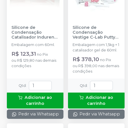
Silicone de
Silicone de
Condensação
Condensação
Catalisador Indurent
Vestige C-Lab Putty
Gel
-
ZHERMACK
85 1,5Kg + 1
Embalagem com 60ml.
Embalagem com 1,5kg + 1
Catalisador 60ml (Ref.
catalisador gel de 60ml.
2L1012)
-
TRAYART
R$ 123,31
no
Pix
R$ 378,10
no
Pix
ou
R$ 129,80
nas demais
condições
ou
R$ 398,00
nas demais
condições
Qtd
:
Qtd
:
Adicionar ao
Adicionar ao
carrinho
carrinho
Pedir via Whatsapp
Pedir via Whatsapp