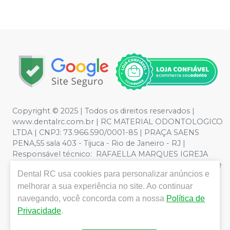
Copyright © 2025 | Todos os direitos reservados |
www.dentalrc.com.br | RC MATERIAL ODONTOLOGICO
LTDA | CNPJ: 73.966.590/0001-85 | PRAÇA SAENS
PENA,55 sala 403 - Tijuca - Rio de Janeiro - RJ |
Responsável técnico: RAFAELLA MARQUES IGREJA
DOS SANTOS CRO/RJ nº 55115 | Política de Privacidade e
Dental RC
usa cookies para personalizar anúncios e
Segurança - Fotos meramente ilustrativas - Os preços e
condições da loja virtual estão sujeitos a alterações. Em
melhorar a sua experiência no site. Ao continuar
caso de divergência de preços no site, o valor válido é o
navegando, você concorda com a nossa
Política de
do Carrinho de Compra. Não vendemos por atacado,
Privacidade
.
por isso nos reservamos o direito de não atender
compras de grandes volumes pelo site.