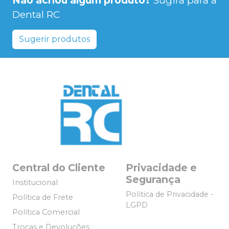
Não achou algum produto?
Sugira para a
Dental RC
Sugerir produtos
Central do Cliente
Privacidade e
Segurança
Institucional
Política de Privacidade -
Política de Frete
LGPD
Política Comercial
Trocas e Devoluções