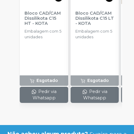
Bloco CAD/CAM
Bloco CAD/CAM
Bl
Dissilikota C15
Dissilikota C15 LT
IPS
HT
-
KOTA
-
KOTA
Cer
C1
Embalagem com 5
Embalagem com 5
Emb
unidades
unidades
uni
Esgotado
Esgotado
Pedir via
Pedir via
Whatsapp
Whatsapp