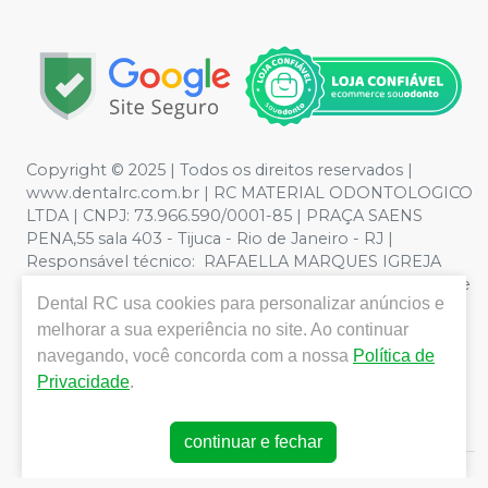
Copyright © 2025 | Todos os direitos reservados |
www.dentalrc.com.br | RC MATERIAL ODONTOLOGICO
LTDA | CNPJ: 73.966.590/0001-85 | PRAÇA SAENS
PENA,55 sala 403 - Tijuca - Rio de Janeiro - RJ |
Responsável técnico: RAFAELLA MARQUES IGREJA
DOS SANTOS CRO/RJ nº 55115 | Política de Privacidade e
Dental RC
usa cookies para personalizar anúncios e
Segurança - Fotos meramente ilustrativas - Os preços e
condições da loja virtual estão sujeitos a alterações. Em
melhorar a sua experiência no site. Ao continuar
caso de divergência de preços no site, o valor válido é o
navegando, você concorda com a nossa
Política de
do Carrinho de Compra. Não vendemos por atacado,
Privacidade
.
por isso nos reservamos o direito de não atender
compras de grandes volumes pelo site.
continuar e fechar
E-commerce produzido por
Sou Odonto Ecommerce
.