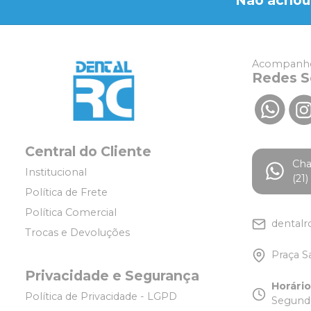
Não achou
Acompanhe
Redes S
Central do Cliente
Ch
Institucional
(21
Política de Frete
Política Comercial
dentalr
Trocas e Devoluções
Praça S
Privacidade e Segurança
Horári
Política de Privacidade - LGPD
Segunda