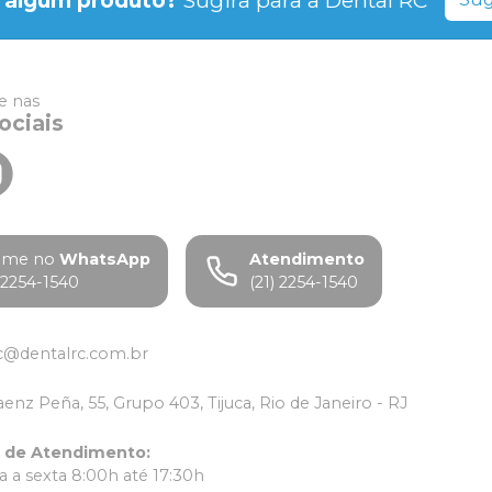
 algum produto?
Sugira para a
Dental RC
 nas
ociais
ame no
WhatsApp
Atendimento
) 2254-1540
(21) 2254-1540
c@dentalrc.com.br
aenz Peña, 55, Grupo 403, Tijuca, Rio de Janeiro - RJ
o de Atendimento
:
 a sexta 8:00h até 17:30h