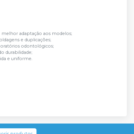
do melhor adaptação aos modelos;
moldagens e duplicações;
oratórios odontológicos;
do durabilidade;
ida e uniforme.
erir produtos