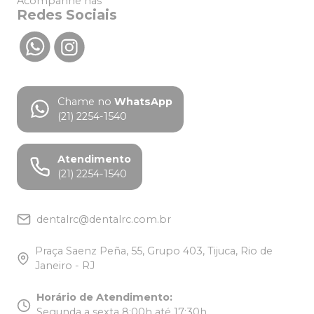
Acompanhe nas
Redes Sociais
Chame no
WhatsApp
(21) 2254-1540
Atendimento
(21) 2254-1540
dentalrc@dentalrc.com.br
Praça Saenz Peña, 55, Grupo 403, Tijuca, Rio de
Janeiro - RJ
Horário de Atendimento
:
Segunda a sexta 8:00h até 17:30h