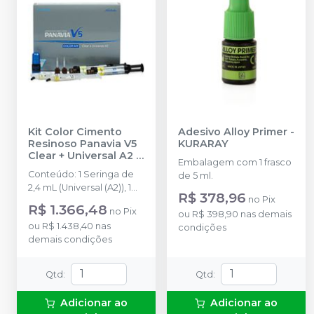
Kit Color Cimento
Adesivo Alloy Primer
-
Resinoso Panavia V5
KURARAY
Clear + Universal A2
-
Embalagem com 1 frasco
KURARAY
Conteúdo: 1 Seringa de
de 5 ml.
2,4 mL (Universal (A2)), 1
R$ 378,96
no
Pix
Seringa de 2,4 ml (Claro),
R$ 1.366,48
no
Pix
1 Pasta de Prova de 1,8
ou
R$ 398,90
nas demais
ou
R$ 1.438,40
nas
mL (Universal (A2)), 1 Pasta
condições
demais condições
de Prova de 1,8 mL
(Claro), 1 Primer Dental
de 2 mL, 15 Pontas de
Qtd
:
Qtd
:
mistura, 1 Placa de
mistura
Adicionar ao
Adicionar ao