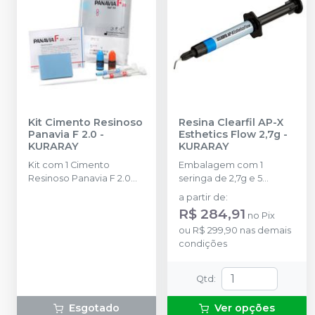
Kit Cimento Resinoso
Resina Clearfil AP-X
Panavia F 2.0
-
Esthetics Flow 2,7g
-
KURARAY
KURARAY
Kit com 1 Cimento
Embalagem com 1
Resinoso Panavia F 2.0
seringa de 2,7g e 5
Pasta A com 1ml + 1
pontas.
a partir de
:
Cimento Resinoso
R$ 284,91
no
Pix
Panavia F 2.0 Pasta B
ou
R$ 299,90
nas demais
com 1ml + 1 Primer
condições
Panavia F 2.0 ED PRIMER
II Líquido A com 1ml + 1
Primer Panavia F 2.0 ED
Qtd
:
PRIMER II Líquido B com
1ml + 1 espátula para
Esgotado
Ver opções
mistura + 1 bloco para