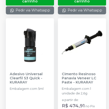
carrinho
carrinho
Pedir via Whatsapp
Pedir via Whatsapp
Adesivo Universal
Cimento Resinoso
Clearfil S3 Quick
-
Panavia Veneer LC
KURARAY
Paste
-
KURARAY
Embalagem com 5ml
Embalagem com 1
unidade de 2,6g
a partir de
:
R$ 474,91
no
Pix