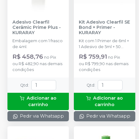
Adesivo Clearfil
Kit Adesivo Clearfil SE
Cerâmic Prime Plus
-
Bond + Primer
-
KURARAY
KURARAY
Embalagem com 1 frasco
Kit com 1 Primer de 6ml +
de 4ml.
1 Adesivo de 5ml + 50
pontas aplicadoras tipo
R$ 458,76
R$ 759,91
no
Pix
no
Pix
pincel descartáveis + 2
ou
R$ 482,90
nas demais
ou
R$ 799,90
nas demais
cabos (1 preto e 1 branco)
condições
condições
para ponta aplicadora
tipo pincel + 1 prato de
mistura + 1 placa de
Qtd
:
Qtd
:
bloqueio de luz + 1 estojo
exterior para fácil
Adicionar ao
Adicionar ao
dispensação.
carrinho
carrinho
Pedir via Whatsapp
Pedir via Whatsapp