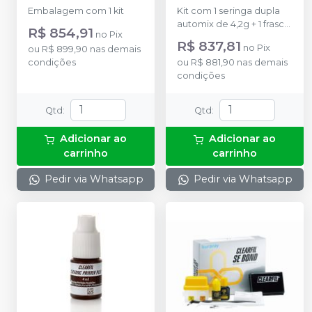
KURARAY
Universal A2
-
Embalagem com 1 kit
Kit com 1 seringa dupla
KURARAY
automix de 4,2g + 1 frasco
R$ 854,91
no
Pix
de 2ml Tooth Primer + 1
R$ 837,81
no
Pix
ou
R$ 899,90
nas demais
frasco de 2ml Clearfil
condições
ou
R$ 881,90
nas demais
Ceramic Primer Plus + 10
condições
pontas misturadora + 1
prato para mistura e 50
pontas aplicadoras
Qtd
:
Qtd
:
Adicionar ao
Adicionar ao
carrinho
carrinho
Pedir via Whatsapp
Pedir via Whatsapp