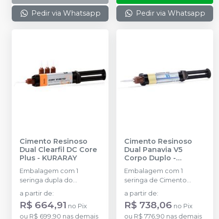
espatulação
Pedir via Whatsapp
Pedir via Whatsapp
Cimento Resinoso
Cimento Resinoso
Dual Clearfil DC Core
Dual Panavia V5
Plus
-
KURARAY
Corpo Duplo
-
KURARAY
Embalagem com 1
Embalagem com 1
seringa dupla do
seringa de Cimento
Cimento Resinoso Dual
Resinoso Dual Panavia V5
a partir de
:
a partir de
:
Clearfil DC Core Plus
Corpo Duplode 4,6ml e
R$ 664,91
R$ 738,06
no
Pix
no
Pix
Dentina (sendo 8,9g de
20 pontas de mistura.
ou
R$ 699,90
nas demais
ou
R$ 776,90
nas demais
pasta A e 9g de pasta B)