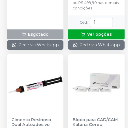
ou
R$ 499,90
nas demais
condições
Qtd
:
Esgotado
Ver opções
Pedir via Whatsapp
Pedir via Whatsapp
Cimento Resinoso
Bloco para CAD/CAM
Dual Autoadesivo
Katana Cerec