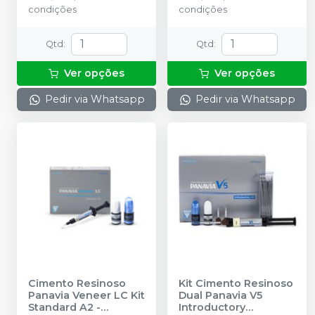
condições
condições
+ 20 Pontas misturadoras
+ 10 Pontas de guia L + 10
Pontas de guia S.
Qtd
:
Qtd
:
Ver opções
Ver opções
Pedir via Whatsapp
Pedir via Whatsapp
Cimento Resinoso
Kit Cimento Resinoso
Panavia Veneer LC Kit
Dual Panavia V5
Standard A2
-
Introductory