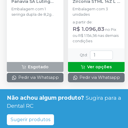
Panavia SA Luting
Zirconia STML 14Z L -
Multi Automix
-
3 unidades
-
Embalagem com 1
Embalagem com 3
KURARAY
KURARAY
seringa dupla de 8,2g
unidades
(4,6ml).
a partir de
:
R$ 1.096,83
no
Pix
ou
R$ 1.154,56
nas demais
condições
Qtd
:
Esgotado
Ver opções
Pedir via Whatsapp
Pedir via Whatsapp
Não achou algum produto?
Sugira para a
Dental RC
Sugerir produtos