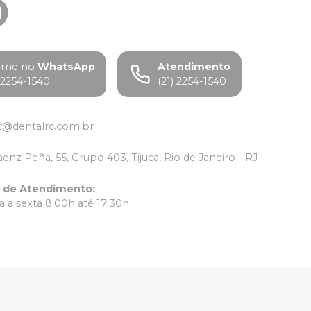
ame no
WhatsApp
Atendimento
) 2254-1540
(21) 2254-1540
c@dentalrc.com.br
aenz Peña, 55, Grupo 403, Tijuca, Rio de Janeiro - RJ
o de Atendimento
:
 a sexta 8:00h até 17:30h