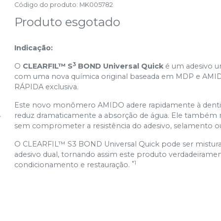
Código do produto
:
MK005782
Produto esgotado
Indicação:
3
O
CLEARFIL™ S
BOND Universal Quick
é um adesivo un
com uma nova química original baseada em MDP e A
RÁPIDA exclusiva.
Este novo monômero AMIDO adere rapidamente à dentina
reduz dramaticamente a absorção de água. Ele também re
sem comprometer a resistência do adesivo, selamento ou
O CLEARFIL™ S3 BOND Universal Quick pode ser mistur
adesivo dual, tornando assim este produto verdadeirament
*1
condicionamento e restauração.