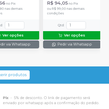
,66
R$ 94,05
no
Pix
no
Pix
,80
nas demais
ou
R$ 99,00
nas demais
es
condições
td
:
Qtd
:
Ver opções
Ver opções
dir via Whatsapp
Pedir via Whatsapp
erir produtos
Pix
-
5% de desconto. O link de pagamento será
enviado por whatsapp após a confirmação do pedido.