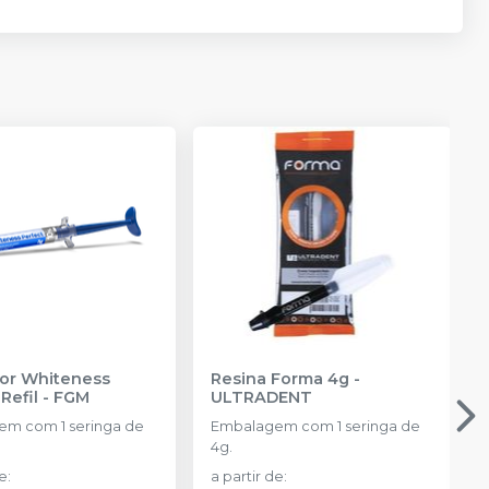
or Whiteness
Resina Forma 4g
-
Refil
-
FGM
ULTRADENT
m com 1 seringa de
Embalagem com 1 seringa de
4g.
de
:
a partir de
: