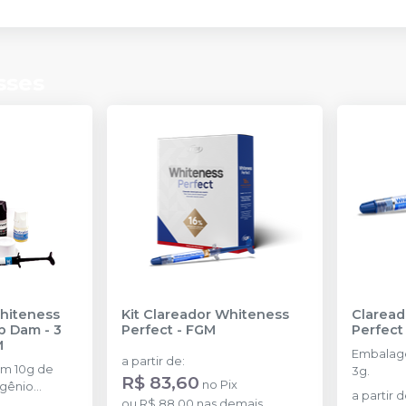
sses
Whiteness
Kit Clareador Whiteness
Claread
p Dam - 3
Perfect
-
FGM
Perfect 
M
Embalage
a partir de
:
om 10g de
3g.
R$ 83,60
no
Pix
ogênio
a partir 
rasco com 5g
ou
R$ 88,00
nas demais