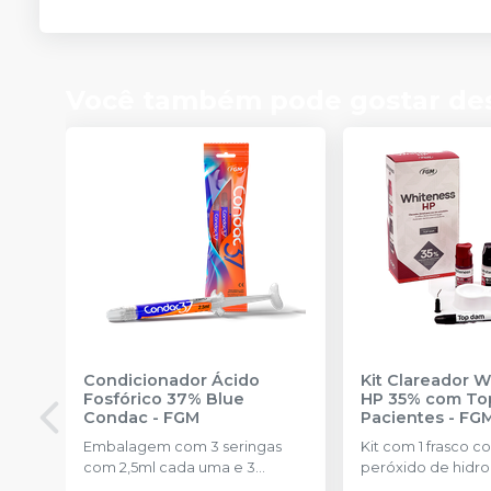
Você também pode gostar de
Condicionador Ácido
Kit Clareador 
Fosfórico 37% Blue
HP 35% com To
Condac
-
FGM
Pacientes
-
FG
Embalagem com 3 seringas
Kit com 1 frasco c
com 2,5ml cada uma e 3
peróxido de hidr
ponteiras para aplicação.
concentrado + 1 f