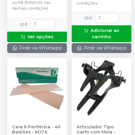
ou
R$ 19.990,00
nas
condições
demais condições
Qtd
:
Qtd
:
Adicionar ao
Ver opções
carrinho
Pedir via Whatsapp
Pedir via Whatsapp
Cera 6 Periférica - 40
Articulador Tipo
Bastões
-
KOTA
Garfo com Mola -