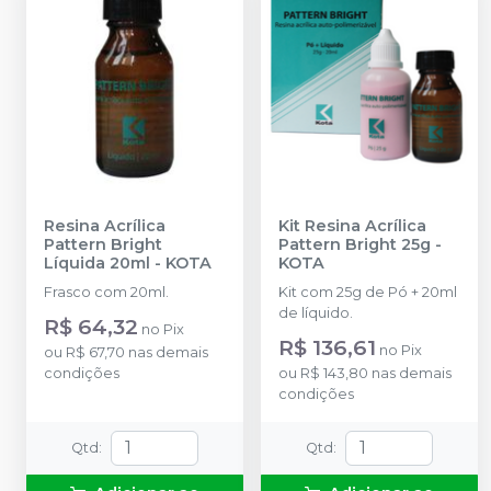
Resina Acrílica
Kit Resina Acrílica
Pattern Bright
Pattern Bright 25g
-
Líquida 20ml
-
KOTA
KOTA
Frasco com 20ml.
Kit com 25g de Pó + 20ml
de líquido.
R$ 64,32
no
Pix
R$ 136,61
no
Pix
ou
R$ 67,70
nas demais
condições
ou
R$ 143,80
nas demais
condições
Qtd
:
Qtd
: