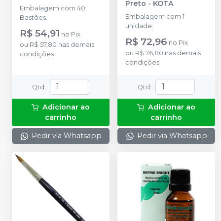
Preto
-
KOTA
Embalagem com 40
Embalagem com 1
Bastões.
unidade.
R$ 54,91
no
Pix
R$ 72,96
no
Pix
ou
R$ 57,80
nas demais
ou
R$ 76,80
nas demais
condições
condições
Qtd
:
Qtd
:
Adicionar ao
Adicionar ao
carrinho
carrinho
Pedir via Whatsapp
Pedir via Whatsapp