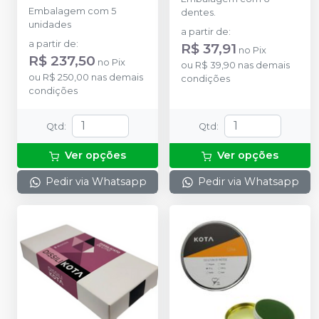
Embalagem com 5
dentes.
unidades
a partir de
:
a partir de
:
R$ 37,91
no
Pix
R$ 237,50
no
Pix
ou
R$ 39,90
nas demais
ou
R$ 250,00
nas demais
condições
condições
Qtd
:
Qtd
:
Ver opções
Ver opções
Pedir via Whatsapp
Pedir via Whatsapp