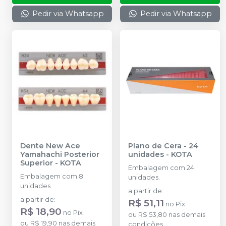
Pedir via Whatsapp
Pedir via Whatsapp
Dente New Ace
Plano de Cera - 24
Yamahachi Posterior
unidades
-
KOTA
Superior
-
KOTA
Embalagem com 24
Embalagem com 8
unidades.
unidades
a partir de
:
a partir de
:
R$ 51,11
no
Pix
R$ 18,90
no
Pix
ou
R$ 53,80
nas demais
ou
R$ 19,90
nas demais
condições