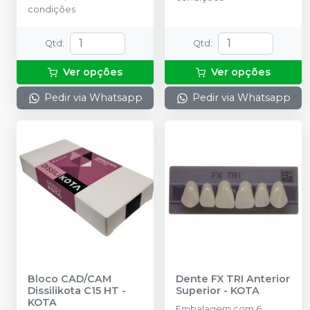
condições
Qtd
:
Qtd
:
Ver opções
Ver opções
Pedir via Whatsapp
Pedir via Whatsapp
Bloco CAD/CAM
Dente FX TRI Anterior
Dissilikota C15 HT
-
Superior
-
KOTA
KOTA
Embalagem com 6