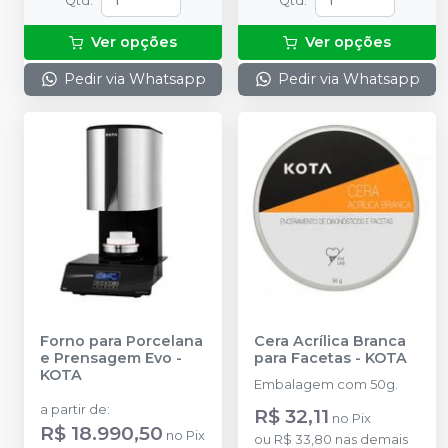
Qtd
:
Qtd
:
Ver opções
Ver opções
Pedir via Whatsapp
Pedir via Whatsapp
Forno para Porcelana
Cera Acrílica Branca
e Prensagem Evo
-
para Facetas
-
KOTA
KOTA
Embalagem com 50g.
a partir de
:
R$ 32,11
no
Pix
R$ 18.990,50
no
Pix
ou
R$ 33,80
nas demais