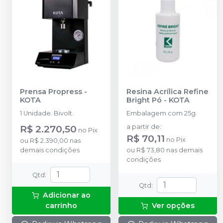
Prensa Propress
-
Resina Acrílica Refine
KOTA
Bright Pó
-
KOTA
1 Unidade. Bivolt.
Embalagem com 25g.
R$ 2.270,50
a partir de
:
no
Pix
R$ 70,11
no
Pix
ou
R$ 2.390,00
nas
demais condições
ou
R$ 73,80
nas demais
condições
Qtd
:
Qtd
:
Adicionar ao
carrinho
Ver opções