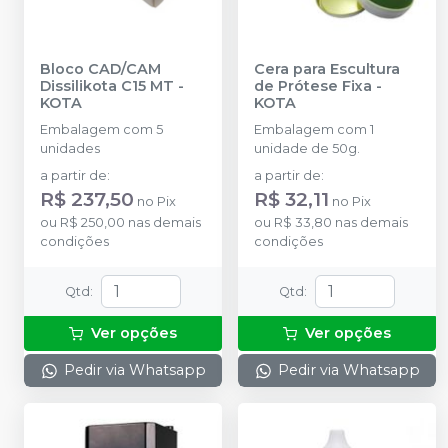
Bloco CAD/CAM
Cera para Escultura
Dissilikota C15 MT
-
de Prótese Fixa
-
KOTA
KOTA
Embalagem com 5
Embalagem com 1
unidades
unidade de 50g.
a partir de
:
a partir de
:
R$ 237,50
R$ 32,11
no
Pix
no
Pix
ou
R$ 250,00
nas demais
ou
R$ 33,80
nas demais
condições
condições
Qtd
:
Qtd
:
Ver opções
Ver opções
Pedir via Whatsapp
Pedir via Whatsapp