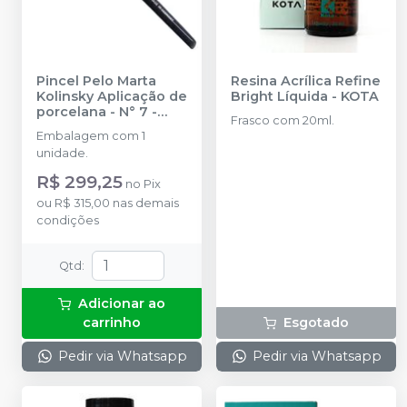
Pincel Pelo Marta
Resina Acrílica Refine
Kolinsky Aplicação de
Bright Líquida
-
KOTA
porcelana - N° 7
-
Frasco com 20ml.
KOTA
Embalagem com 1
unidade.
R$ 299,25
no
Pix
ou
R$ 315,00
nas demais
condições
Qtd
:
Adicionar ao
carrinho
Esgotado
Pedir via Whatsapp
Pedir via Whatsapp