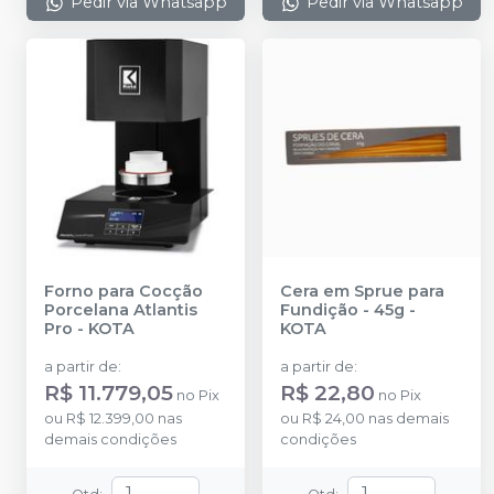
Pedir via Whatsapp
Pedir via Whatsapp
Forno para Cocção
Cera em Sprue para
Porcelana Atlantis
Fundição - 45g
-
Pro
-
KOTA
KOTA
a partir de
:
a partir de
:
R$ 11.779,05
R$ 22,80
no
Pix
no
Pix
ou
R$ 12.399,00
nas
ou
R$ 24,00
nas demais
demais condições
condições