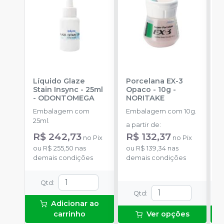
Líquido Glaze
Porcelana EX-3
C
Stain Insync - 25ml
Opaco - 10g
-
M
-
ODONTOMEGA
NORITAKE
V
Embalagem com
Embalagem com 10g.
E
25ml.
a partir de
:
a
R$ 242,73
R$ 132,37
no
Pix
no
Pix
ou
R$ 255,50
nas
ou
R$ 139,34
nas
o
demais condições
demais condições
d
Qtd
:
Qtd
:
Adicionar ao
carrinho
Ver opções