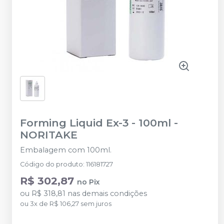
Forming Liquid Ex-3 - 100ml
-
NORITAKE
Embalagem com 100ml.
Código do produto
:
116181727
R$ 302,87
no
Pix
ou
R$ 318,81
nas demais condições
ou
3
x
de
R$ 106,27
sem juros