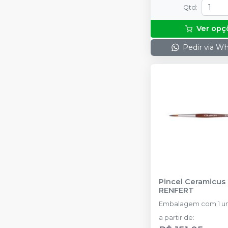
Qtd
:
Ver opç
Pedir via W
Pincel Ceramicus
RENFERT
Embalagem com 1 u
a partir de
: