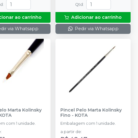
td
:
Qtd
:
cionar ao carrinho
Adicionar ao carrinho
dir via Whatsapp
Pedir via Whatsapp
elo Marta Kolinsky
Pincel Pelo Marta Kolinsky
KOTA
Fino
-
KOTA
m com 1 unidade.
Embalagem com 1 unidade.
e
:
a partir de
: