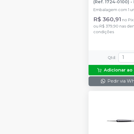
(Ref. 1724-0100)
-
Embalagem com 1 u
R$ 360,91
no
Pix
ou
R$ 379,90
nas de
condições
Qtd
:
Adicionar ao
Pedir via W