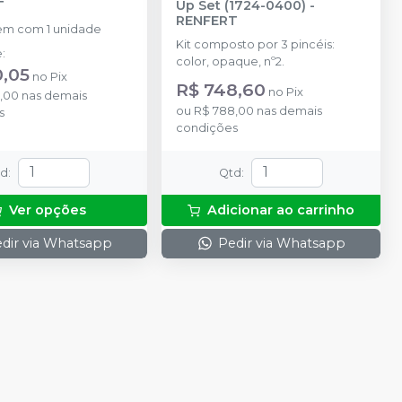
T
Up Set (1724-0400)
-
RENFERT
m com 1 unidade
Kit composto por 3 pincéis:
e
:
color, opaque, nº2.
0,05
no
Pix
R$ 748,60
no
Pix
,00
nas demais
ou
R$ 788,00
nas demais
s
condições
td
:
Qtd
:
Ver opções
Adicionar ao carrinho
dir via Whatsapp
Pedir via Whatsapp