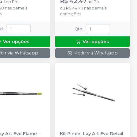
51
R$ 42,47
no
Pix
no
Pix
80
nas demais
ou
R$ 44,70
nas demais
s
condições
td
:
Qtd
:
Ver opções
Ver opções
dir via Whatsapp
Pedir via Whatsapp
ay Art Evo Flame
-
Kit Pincel Lay Art Evo Detail