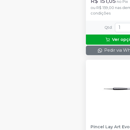
R$ 151,05
no
Pix
ou
R$ 159,00
nas dem
condições
Qtd
:
Ver opç
Pedir via W
Pincel Lay Art Evo