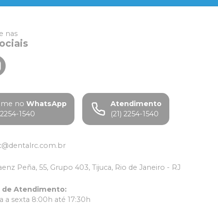
 nas
ociais
ame no
WhatsApp
Atendimento
) 2254-1540
(21) 2254-1540
c@dentalrc.com.br
aenz Peña, 55, Grupo 403, Tijuca, Rio de Janeiro - RJ
o de Atendimento
:
 a sexta 8:00h até 17:30h