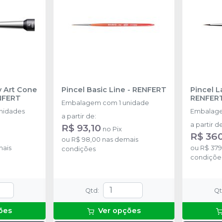
y Art Cone
Pincel Basic Line
-
RENFERT
Pincel L
NFERT
RENFER
Embalagem com 1 unidade
nidades
Embalage
a partir de
:
a partir d
R$ 93,10
no
Pix
R$ 360
ou
R$ 98,00
nas demais
mais
ou
R$ 379
condições
condiçõe
Qtd
:
Q
ões
Ver opções