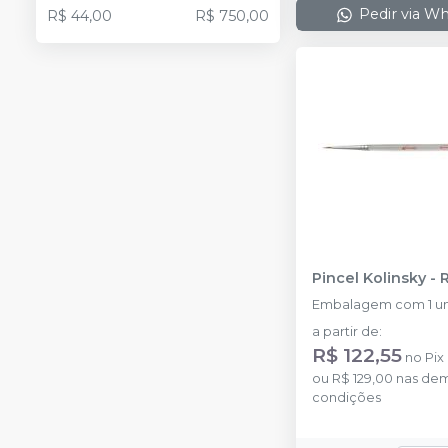
Pedir via W
R$ 44,00
R$ 750,00
Pincel Kolinsky
-
Embalagem com 1 u
a partir de
:
R$ 122,55
no
Pix
ou
R$ 129,00
nas dem
condições