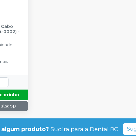
o Cabo
24-0002)
-
idade.
mais
 carrinho
hatsapp
 algum produto?
Sugira para a
Dental RC
Sug