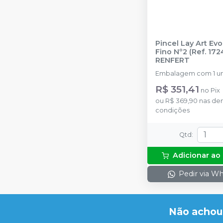
Pincel Lay Art Ev
Fino Nº2 (Ref. 17
RENFERT
Embalagem com 1 un
R$ 351,41
no
Pix
ou
R$ 369,90
nas de
condições
Qtd
:
Adicionar ao
Pedir via W
Não achou