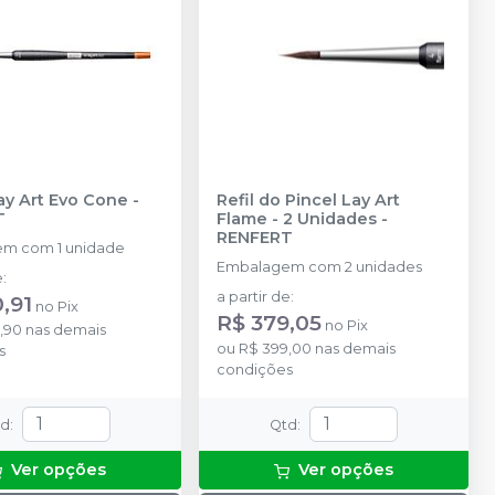
ay Art Evo Cone
-
Refil do Pincel Lay Art
T
Flame - 2 Unidades
-
RENFERT
m com 1 unidade
Embalagem com 2 unidades
e
:
a partir de
:
,91
no
Pix
R$ 379,05
no
Pix
,90
nas demais
ou
R$ 399,00
nas demais
s
condições
td
:
Qtd
:
Ver opções
Ver opções