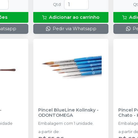
Qtd
:
Q
ões
Adicionar ao carrinho
Adi
hatsapp
Pedir via Whatsapp
Pe
-
Pincel BlueLine Kolinsky
-
Pincel P
ODONTOMEGA
Chato
-
nidade
Embalagem com 1 unidade.
Embalage
a partir de
:
a partir d