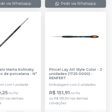
dir via Whatsapp
Pedir via Whatsapp
elo Marta Kolinsky
Pincel Lay Art Style Color - 2
o de porcelana - N°
unidades (1725-0000)
-
RENFERT
m com 1 unidade.
Embalagem com 2 unidades.
,25
R$ 151,91
no
Pix
no
Pix
,00
nas demais
ou
R$ 159,90
nas demais
s
condições