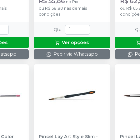
R$ 55,86
R$ 62,
no
Pix
ais
ou
R$ 58,80
nas demais
ou
R$ 65,
condições
condiçõe
Qtd
:
Q
ões
Ver opções
hatsapp
Pedir via Whatsapp
Pe
 Color
Pincel Lay Art Style Slim
-
Pincel L