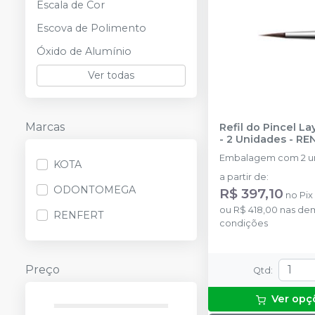
Escala de Cor
Escova de Polimento
Óxido de Alumínio
Ver todas
Marcas
Refil do Pincel La
- 2 Unidades
-
RE
Embalagem com 2 u
KOTA
a partir de
:
ODONTOMEGA
R$ 397,10
no
Pix
ou
R$ 418,00
nas de
RENFERT
condições
Preço
Qtd
:
Ver opç