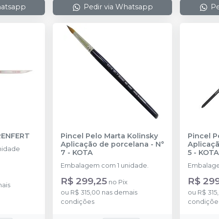
hatsapp
Pedir via Whatsapp
Pe
RENFERT
Pincel Pelo Marta Kolinsky
Pincel P
Aplicação de porcelana - N°
Aplicaçã
nidade
7
-
KOTA
5
-
KOTA
Embalagem com 1 unidade.
Embalage
R$ 299,25
R$ 299
no
Pix
ais
ou
R$ 315,00
nas demais
ou
R$ 315
condições
condiçõe