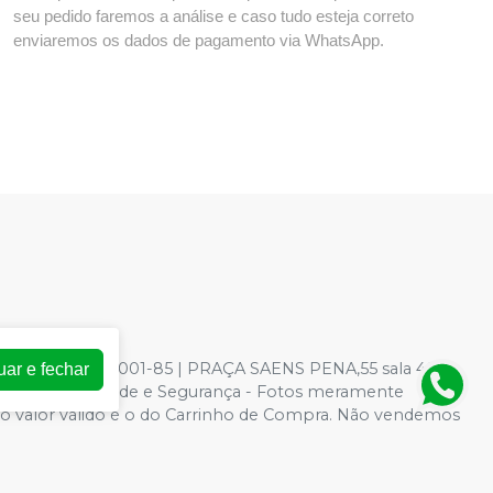
seu pedido faremos a análise e caso tudo esteja correto
enviaremos os dados de pagamento via WhatsApp.
: 73.966.590/0001-85 | PRAÇA SAENS PENA,55 sala 403 -
uar e fechar
ica de Privacidade e Segurança - Fotos meramente
ite, o valor válido é o do Carrinho de Compra. Não vendemos