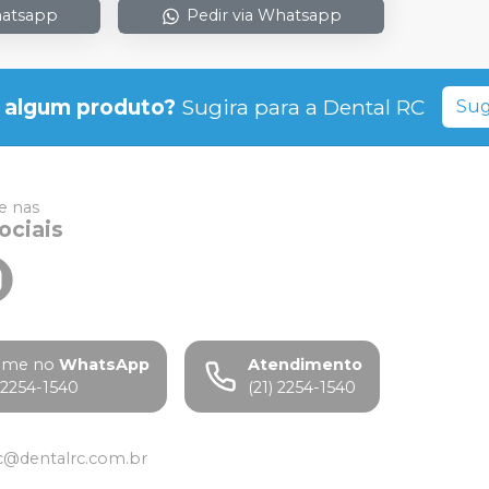
hatsapp
Pedir via Whatsapp
 algum produto?
Sugira para a
Dental RC
Sug
 nas
ociais
ame no
WhatsApp
Atendimento
) 2254-1540
(21) 2254-1540
c@dentalrc.com.br