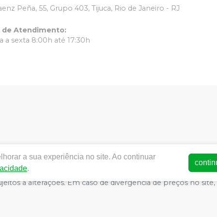
aenz Peña, 55, Grupo 403, Tijuca, Rio de Janeiro - RJ
o de Atendimento
:
 a sexta 8:00h até 17:30h
horar a sua experiência no site. Ao continuar
ww.dentalrc.com.br | RC MATERIAL ODONTOLOGICO LTDA | CNPJ
contin
vacidade
.
AFAELLA MARQUES IGREJA DOS SANTOS CRO/RJ nº 55115 | Polít
o sujeitos a alterações. Em caso de divergência de preços no s
atender compras de grandes volumes pelo site.