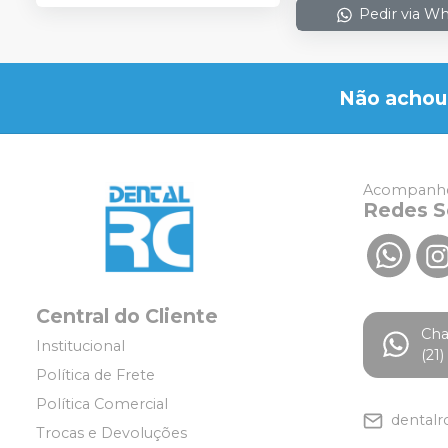
Pedir via W
Não achou
Acompanhe
Redes S
Central do Cliente
Ch
Institucional
(21
Política de Frete
Política Comercial
dentalr
Trocas e Devoluções