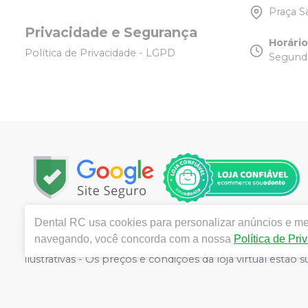
Praça S
Privacidade e Segurança
Horári
Política de Privacidade - LGPD
Segunda
Dental RC
usa cookies para personalizar anúncios e mel
Copyright © 2025 | Todos os direitos reservados | w
navegando, você concorda com a nossa
Política de Pri
Tijuca - Rio de Janeiro - RJ | Responsável técnico: R
ilustrativas - Os preços e condições da loja virtual estã
por atacado, por isso nos reservamos o direito de não 