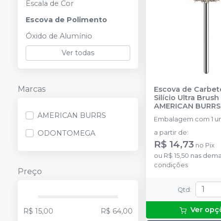
Escala de Cor
Escova de Polimento
Óxido de Alumínio
Ver todas
Marcas
Escova de Carbet
Silício Ultra Brus
AMERICAN BURRS
AMERICAN BURRS
Embalagem com 1 un
ODONTOMEGA
a partir de
:
R$ 14,73
no
Pix
ou
R$ 15,50
nas dema
condições
Preço
Qtd
:
Ver opç
R$ 15,00
R$ 64,00