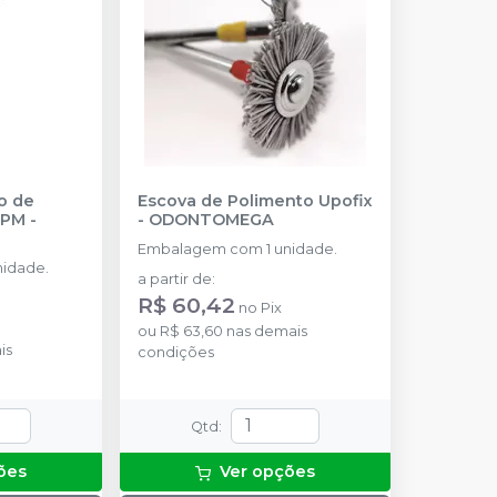
o de
Escova de Polimento Upofix
h PM
-
-
ODONTOMEGA
Embalagem com 1 unidade.
idade.
a partir de
:
R$ 60,42
no
Pix
ou
R$ 63,60
nas demais
is
condições
Qtd
:
ões
Ver opções