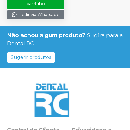
carrinho
Pedir via Whatsapp
Não achou algum produto?
Sugira para a
Dental RC
Sugerir produtos