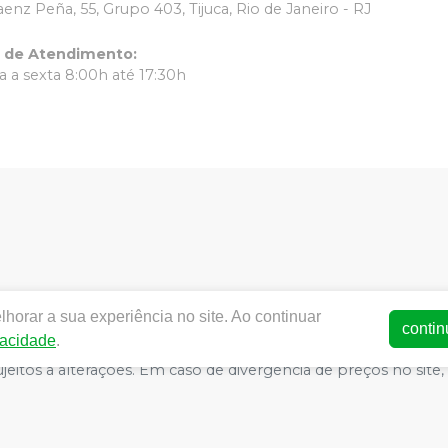
aenz Peña, 55, Grupo 403, Tijuca, Rio de Janeiro - RJ
o de Atendimento
:
 a sexta 8:00h até 17:30h
horar a sua experiência no site. Ao continuar
ww.dentalrc.com.br | RC MATERIAL ODONTOLOGICO LTDA | CNPJ
contin
vacidade
.
AFAELLA MARQUES IGREJA DOS SANTOS CRO/RJ nº 55115 | Polít
o sujeitos a alterações. Em caso de divergência de preços no s
atender compras de grandes volumes pelo site.
E-commerce produzido por
Sou Odonto Ecommerce
.