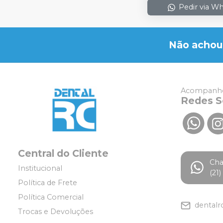
Pedir via W
Não achou
Acompanhe
Redes S
Central do Cliente
Ch
Institucional
(21
Política de Frete
Política Comercial
dentalr
Trocas e Devoluções