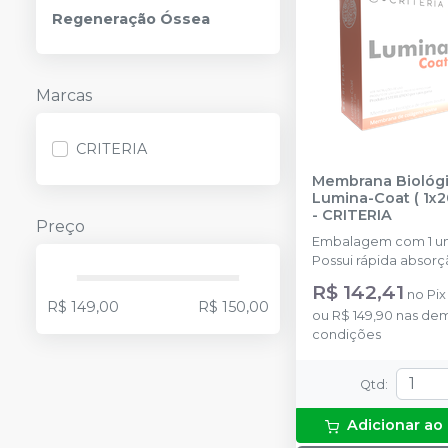
Regeneração Óssea
Marcas
CRITERIA
Membrana Biológi
Lumina-Coat ( 1x
-
CRITERIA
Preço
Embalagem com 1 u
Possui rápida absorç
R$ 142,41
no
Pix
R$ 149,00
R$ 150,00
ou
R$ 149,90
nas dem
condições
Qtd
:
Adicionar ao