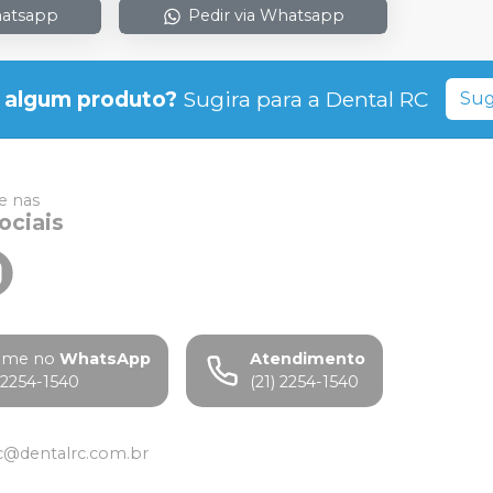
hatsapp
Pedir via Whatsapp
 algum produto?
Sugira para a
Dental RC
Sug
 nas
ociais
ame no
WhatsApp
Atendimento
) 2254-1540
(21) 2254-1540
c@dentalrc.com.br