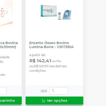
ca Bovina
Enxerto Ósseo Bovino
20x30mm)
Lumina-Bone
-
CRITERIA
a partir de
:
nidade
R$ 142,41
no
Pix
ão.
ou
R$ 149,90
nas demais
condições
ais
Qtd
:
 carrinho
Ver opções