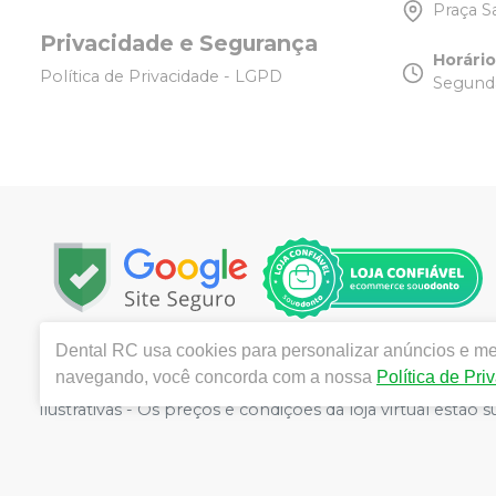
Praça S
Privacidade e Segurança
Horári
Política de Privacidade - LGPD
Segunda
Dental RC
usa cookies para personalizar anúncios e mel
Copyright © 2025 | Todos os direitos reservados | w
navegando, você concorda com a nossa
Política de Pri
Tijuca - Rio de Janeiro - RJ | Responsável técnico: R
ilustrativas - Os preços e condições da loja virtual estã
por atacado, por isso nos reservamos o direito de não 