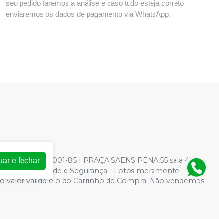
seu pedido faremos a análise e caso tudo esteja correto
enviaremos os dados de pagamento via WhatsApp.
: 73.966.590/0001-85 | PRAÇA SAENS PENA,55 sala 403 -
uar e fechar
ica de Privacidade e Segurança - Fotos meramente
ite, o valor válido é o do Carrinho de Compra. Não vendemos