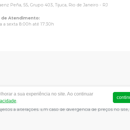
aenz Peña, 55, Grupo 403, Tijuca, Rio de Janeiro - RJ
o de Atendimento
:
 a sexta 8:00h até 17:30h
horar a sua experiência no site. Ao continuar
ww.dentalrc.com.br | RC MATERIAL ODONTOLOGICO LTDA | CNPJ
contin
vacidade
.
AFAELLA MARQUES IGREJA DOS SANTOS CRO/RJ nº 55115 | Polít
o sujeitos a alterações. Em caso de divergência de preços no s
atender compras de grandes volumes pelo site.