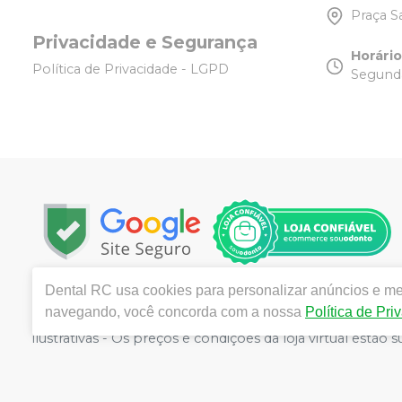
Praça S
Privacidade e Segurança
Horári
Política de Privacidade - LGPD
Segunda
Dental RC
usa cookies para personalizar anúncios e mel
Copyright © 2025 | Todos os direitos reservados | w
navegando, você concorda com a nossa
Política de Pri
Tijuca - Rio de Janeiro - RJ | Responsável técnico: R
ilustrativas - Os preços e condições da loja virtual estã
por atacado, por isso nos reservamos o direito de não 