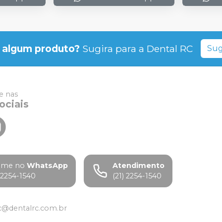
 algum produto?
Sugira para a
Dental RC
Sug
 nas
ociais
ame no
WhatsApp
Atendimento
) 2254-1540
(21) 2254-1540
c@dentalrc.com.br