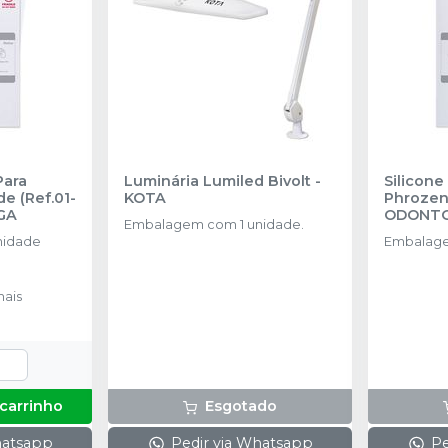
Para
Luminária Lumiled Bivolt
-
Silicone
de (Ref.01-
KOTA
Phrozen 
GA
ODONT
Embalagem com 1 unidade.
nidade
Embalage
ais
 carrinho
Esgotado
hatsapp
Pedir via Whatsapp
Pe