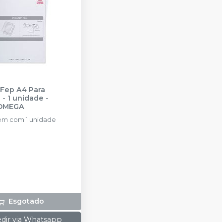
 Fep A4 Para
- 1 unidade
-
OMEGA
m com 1 unidade
Esgotado
dir via Whatsapp