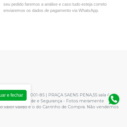
seu pedido faremos a análise e caso tudo esteja correto
enviaremos os dados de pagamento via WhatsApp.
: 73.966.590/0001-85 | PRAÇA SAENS PENA,55 sala 403 -
uar e fechar
ica de Privacidade e Segurança - Fotos meramente
ite, o valor válido é o do Carrinho de Compra. Não vendemos