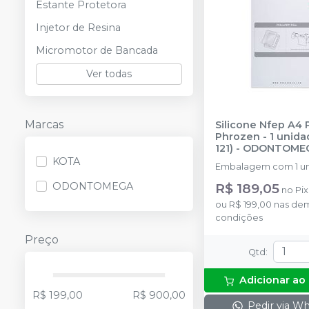
Estante Protetora
Injetor de Resina
Micromotor de Bancada
Ver todas
Marcas
Silicone Nfep A4 
Phrozen - 1 unida
121)
-
ODONTOME
KOTA
Embalagem com 1 u
ODONTOMEGA
R$ 189,05
no
Pix
ou
R$ 199,00
nas dem
condições
Preço
Qtd
:
Adicionar ao
R$ 199,00
R$ 900,00
Pedir via W