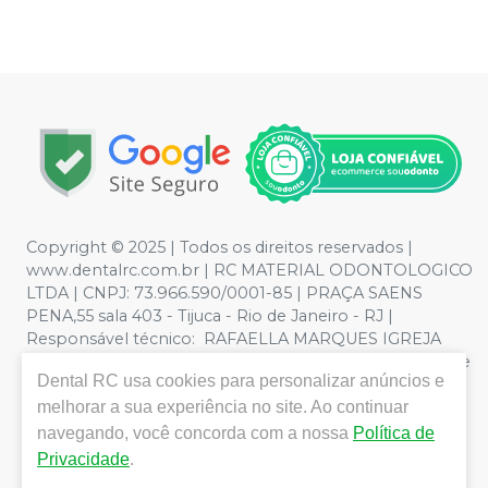
Copyright © 2025 | Todos os direitos reservados |
www.dentalrc.com.br | RC MATERIAL ODONTOLOGICO
LTDA | CNPJ: 73.966.590/0001-85 | PRAÇA SAENS
PENA,55 sala 403 - Tijuca - Rio de Janeiro - RJ |
Responsável técnico: RAFAELLA MARQUES IGREJA
DOS SANTOS CRO/RJ nº 55115 | Política de Privacidade e
Dental RC
usa cookies para personalizar anúncios e
Segurança - Fotos meramente ilustrativas - Os preços e
condições da loja virtual estão sujeitos a alterações. Em
melhorar a sua experiência no site. Ao continuar
caso de divergência de preços no site, o valor válido é o
navegando, você concorda com a nossa
Política de
do Carrinho de Compra. Não vendemos por atacado,
Privacidade
.
por isso nos reservamos o direito de não atender