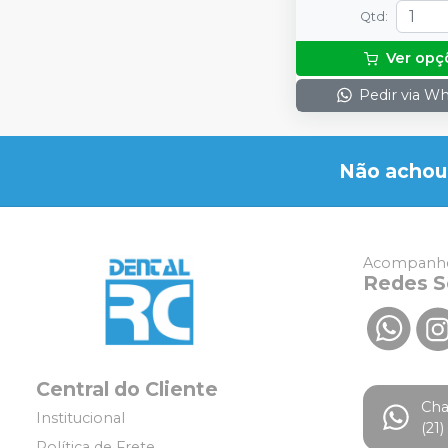
Qtd
:
Ver opç
Pedir via W
Não achou
Acompanhe
Redes S
Central do Cliente
Ch
Institucional
(21
Política de Frete