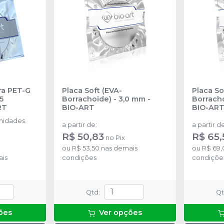
ra PET-G
Placa Soft (EVA-
Placa So
5
Borrachoide) - 3,0 mm
-
Borracho
RT
BIO-ART
BIO-AR
nidades.
a partir de
:
a partir d
R$ 50,83
R$ 65,
no
Pix
ou
R$ 53,50
nas demais
ou
R$ 69,
is
condições
condiçõe
Qtd
:
Q
ões
Ver opções