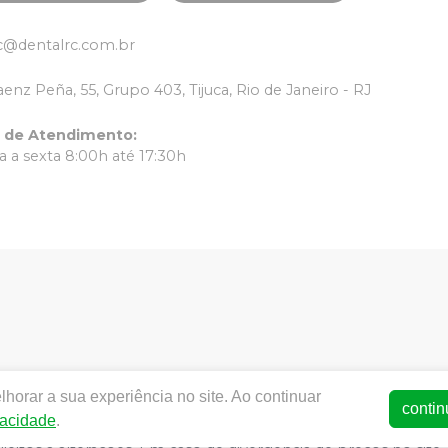
c@dentalrc.com.br
aenz Peña, 55, Grupo 403, Tijuca, Rio de Janeiro - RJ
o de Atendimento
:
 a sexta 8:00h até 17:30h
horar a sua experiência no site. Ao continuar
ww.dentalrc.com.br | RC MATERIAL ODONTOLOGICO LTDA | CNPJ
contin
vacidade
.
AFAELLA MARQUES IGREJA DOS SANTOS CRO/RJ nº 55115 | Polít