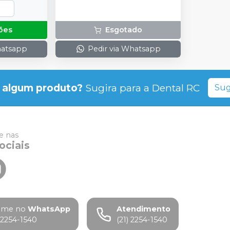
ões
Esgotado
hatsapp
Pedir via Whatsapp
 algum produto?
Sugira para a
Dental RC
Sug
 nas
ociais
ame no
WhatsApp
Atendimento
) 2254-1540
(21) 2254-1540