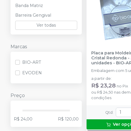
Banda Matriz
Barreira Gengival
Ver todas
Marcas
Placa para Moldei
Cristal Redonda - 
BIO-ART
unidades
-
BIO-A
Embalagem com 5 u
EVODEN
a partir de
:
R$ 23,28
no
Pix
ou
R$ 24,50
nas dema
Preço
condições
Qtd
:
R$ 24,00
R$ 120,00
Ver opç