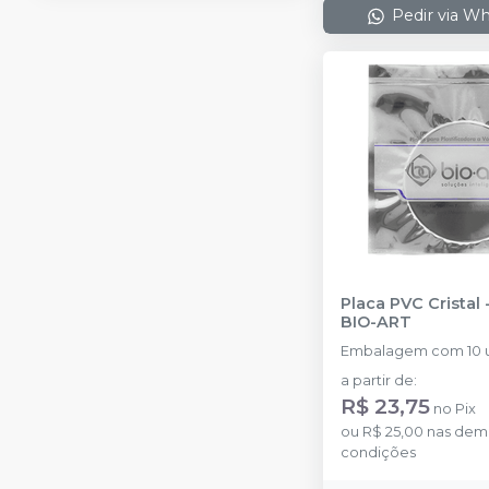
Pedir via W
Placa PVC Cristal 
BIO-ART
Embalagem com 10 u
a partir de
:
R$ 23,75
no
Pix
ou
R$ 25,00
nas dem
condições