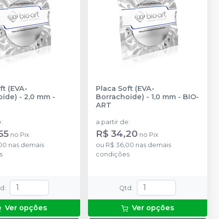
ft (EVA-
Placa Soft (EVA-
ide) - 2,0 mm
-
Borrachoide) - 1,0 mm
-
BIO-
T
ART
e
:
a partir de
:
55
R$ 34,20
no
Pix
no
Pix
00
nas demais
ou
R$ 36,00
nas demais
s
condições
td
:
Qtd
:
Ver opções
Ver opções