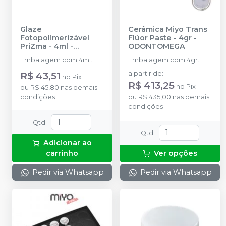
Glaze
Cerâmica Miyo Trans
Fotopolimerizável
Flúor Paste - 4gr
-
PriZma - 4ml
-
ODONTOMEGA
MAKERTECH LABS
Embalagem com 4ml.
Embalagem com 4gr.
R$ 43,51
a partir de
:
no
Pix
R$ 413,25
no
Pix
ou
R$ 45,80
nas demais
condições
ou
R$ 435,00
nas demais
condições
Qtd
:
Qtd
:
Adicionar ao
carrinho
Ver opções
Pedir via Whatsapp
Pedir via Whatsapp