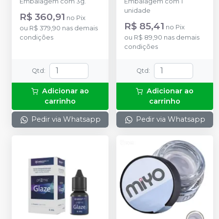
Embalagem com 3g.
Embalagem com 1
unidade
R$ 360,91
no
Pix
R$ 85,41
no
Pix
ou
R$ 379,90
nas demais
condições
ou
R$ 89,90
nas demais
condições
Qtd
:
Qtd
:
Adicionar ao
Adicionar ao
carrinho
carrinho
Pedir via Whatsapp
Pedir via Whatsapp