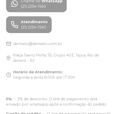
Chame no
WhatsApp
(21) 2254-1540
Atendimento
(21) 2254-1540
dentalrc@dentalrc.com.br
Praça Saenz Peña, 55, Grupo 403, Tijuca, Rio de
Janeiro - RJ
Horário de Atendimento
:
Segunda a sexta 8:00h até 17:30h
Pix
-
5% de desconto. O link de pagamento será
enviado por whatsapp após a confirmação do pedido.
Cartão de crédito
-
O link de pagamento será enviado