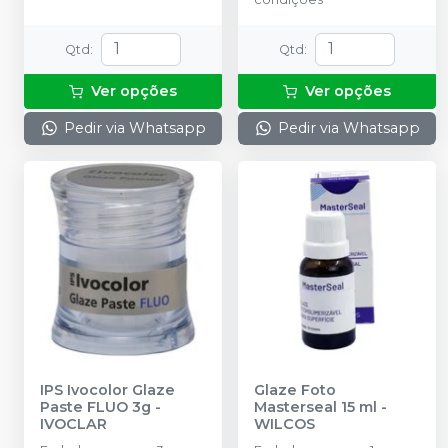
Qtd
:
Qtd
:
Ver opções
Ver opções
Pedir via Whatsapp
Pedir via Whatsapp
IPS Ivocolor Glaze
Glaze Foto
Paste FLUO 3g
-
Masterseal 15 ml
-
IVOCLAR
WILCOS