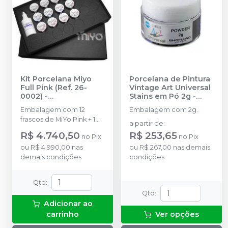
Kit Porcelana Miyo
Porcelana de Pintura
Full Pink (Ref. 26-
Vintage Art Universal
0002)
-
Stains em Pó 2g
-
ODONTOMEGA
SHOFU
Embalagem com 12
Embalagem com 2g.
frascos de MiYo Pink + 1
a partir de
:
Líquido de Glaze.
R$ 4.740,50
R$ 253,65
no
Pix
no
Pix
ou
R$ 4.990,00
nas
ou
R$ 267,00
nas demais
demais condições
condições
Qtd
:
Qtd
:
Adicionar ao
carrinho
Ver opções