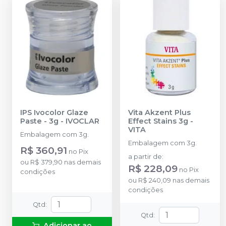
IPS Ivocolor Glaze
Vita Akzent Plus
Paste - 3g
-
IVOCLAR
Effect Stains 3g
-
VITA
Embalagem com 3g.
Embalagem com 3g.
R$ 360,91
no
Pix
a partir de
:
ou
R$ 379,90
nas demais
R$ 228,09
no
Pix
condições
ou
R$ 240,09
nas demais
condições
Qtd
:
Qtd
:
Adicionar ao