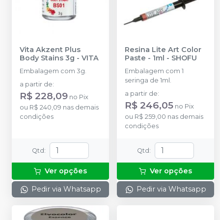
Vita Akzent Plus
Resina Lite Art Color
Body Stains 3g
-
VITA
Paste - 1ml
-
SHOFU
Embalagem com 3g.
Embalagem com 1
seringa de 1ml.
a partir de
:
R$ 228,09
a partir de
:
no
Pix
R$ 246,05
no
Pix
ou
R$ 240,09
nas demais
condições
ou
R$ 259,00
nas demais
condições
Qtd
:
Qtd
:
Ver opções
Ver opções
Pedir via Whatsapp
Pedir via Whatsapp