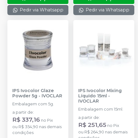
Pedir via Whatsapp
Pedir via Whatsapp
IPS Ivocolor Glaze
IPS Ivocolor Mixing
Powder 5g
-
IVOCLAR
Líquido 15ml
-
IVOCLAR
Embalagem com 5g.
Embalagem com 15ml.
a partir de
:
a partir de
:
R$ 337,16
no
Pix
R$ 251,65
no
Pix
ou
R$ 354,90
nas demais
ou
R$ 264,90
nas demais
condições
condições