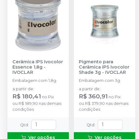
Cerâmica IPS Ivocolor
Pigmento para
Essence 1,8g
-
Cerâmica IPS Ivocolor
IVOCLAR
Shade 3g
-
IVOCLAR
Embalagem com 1,8g.
Embalagem com 3g.
a partir de
:
a partir de
:
R$ 180,41
R$ 360,91
no
Pix
no
Pix
ou
R$ 189,90
nas demais
ou
R$ 379,90
nas demais
condições
condições
Qtd
:
Qtd
:
Ver opções
Ver opções