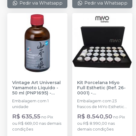
Pedir via Whatsapp
Pedir via Whatsapp
Vintage Art Universal
Kit Porcelana Miyo
Yamamoto Liquido -
Full Esthetic (Ref. 26-
50 ml (PNP1695)
-
0001)
-
SHOFU
ODONTOMEGA
Embalagem com 1
Embalagem com 23
unidade
frascos de MiYo Esthetic +
1 Glaze Fluor em pasta + 1
R$ 635,55
R$ 8.540,50
no
Pix
no
Pix
Líquido de Glaze
ou
R$ 669,00
nas demais
ou
R$ 8.990,00
nas
condições
demais condições