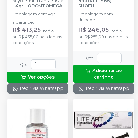
Miyo Pink Trans Paste
6ml (Ref 1986)
-
- 4gr
-
ODONTOMEGA
SHOFU
Embalagem com 4gr.
Embalagem com 1
Unidade
a partir de
:
R$ 413,25
R$ 246,05
no
Pix
no
Pix
ou
R$ 435,00
nas demais
ou
R$ 259,00
nas demais
condições
condições
Qtd
:
Qtd
:
Adicionar ao
Ver opções
carrinho
Pedir via Whatsapp
Pedir via Whatsapp