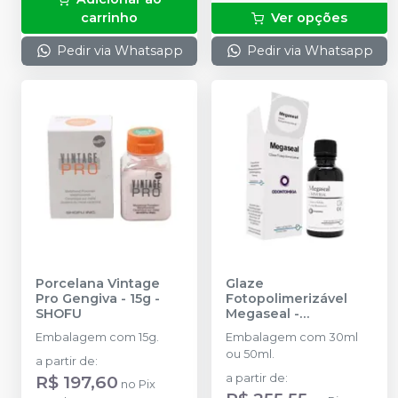
carrinho
Ver opções
Pedir via Whatsapp
Pedir via Whatsapp
Porcelana Vintage
Glaze
Pro Gengiva - 15g
-
Fotopolimerizável
SHOFU
Megaseal
-
ODONTOMEGA
Embalagem com 15g.
Embalagem com 30ml
ou 50ml.
a partir de
:
R$ 197,60
a partir de
:
no
Pix