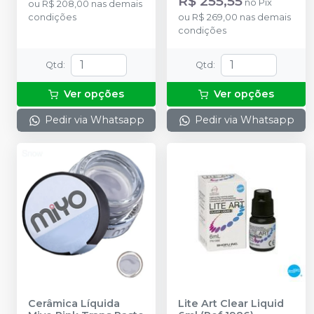
R$ 255,55
no
Pix
ou
R$ 208,00
nas demais
condições
ou
R$ 269,00
nas demais
condições
Qtd
:
Qtd
:
Ver opções
Ver opções
Pedir via Whatsapp
Pedir via Whatsapp
Cerâmica Líquida
Lite Art Clear Liquid