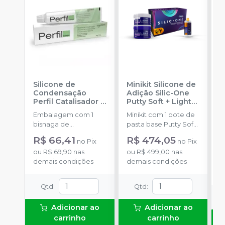
Silicone de
Minikit Silicone de
G
Condensação
Adição Silic-One
I
Perfil Catalisador
-
Putty Soft + Light
E
VIGODENT
Body
-
FGM
Embalagem com 1
Minikit com 1 pote de
a
bisnaga de
pasta base Putty Soft
R
catalisador com 50g.
com 400 g + 1 pote de
R$ 66,41
R$ 474,05
no
Pix
no
Pix
pasta catalisadora
o
ou
R$ 69,90
nas
ou
R$ 499,00
nas
Putty Soft com 400 g
c
demais condições
demais condições
+ 1 cartucho de Light
Body com 50 ml + 6
pontas misturadoras +
Qtd
:
Qtd
:
6 pontas intraorais + 2
colheres dosadoras.
Adicionar ao
Adicionar ao
carrinho
carrinho