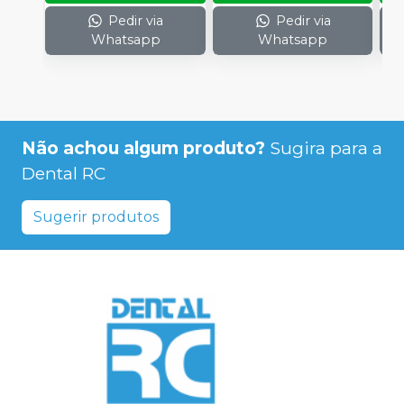
Pedir via
Pedir via
Whatsapp
Whatsapp
Não achou algum produto?
Sugira para a
Dental RC
Sugerir produtos