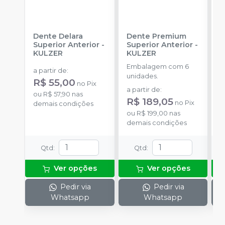
Dente Delara
Dente Premium
D
Superior Anterior
-
Superior Anterior
-
S
KULZER
KULZER
-
Embalagem com 6
E
a partir de
:
unidades.
p
R$ 55,00
no
Pix
D
a partir de
:
a
ou
R$ 57,90
nas
R$ 189,05
R
no
Pix
demais condições
ou
R$ 199,00
nas
o
demais condições
d
Qtd
:
Qtd
:
Ver opções
Ver opções
Pedir via
Pedir via
Whatsapp
Whatsapp