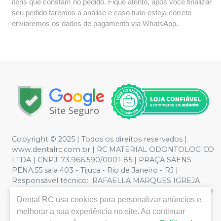
itens que constam no pedido. Fique atento, após você finalizar
seu pedido faremos a análise e caso tudo esteja correto
enviaremos os dados de pagamento via WhatsApp.
Copyright © 2025 | Todos os direitos reservados |
www.dentalrc.com.br | RC MATERIAL ODONTOLOGICO
LTDA | CNPJ: 73.966.590/0001-85 | PRAÇA SAENS
PENA,55 sala 403 - Tijuca - Rio de Janeiro - RJ |
Responsável técnico: RAFAELLA MARQUES IGREJA
DOS SANTOS CRO/RJ nº 55115 | Política de Privacidade e
Dental RC
usa cookies para personalizar anúncios e
Segurança - Fotos meramente ilustrativas - Os preços e
condições da loja virtual estão sujeitos a alterações. Em
melhorar a sua experiência no site. Ao continuar