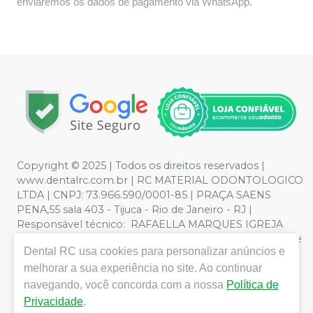
enviaremos os dados de pagamento via WhatsApp.
Copyright © 2025 | Todos os direitos reservados |
www.dentalrc.com.br | RC MATERIAL ODONTOLOGICO
LTDA | CNPJ: 73.966.590/0001-85 | PRAÇA SAENS
PENA,55 sala 403 - Tijuca - Rio de Janeiro - RJ |
Responsável técnico: RAFAELLA MARQUES IGREJA
DOS SANTOS CRO/RJ nº 55115 | Política de Privacidade e
Dental RC
usa cookies para personalizar anúncios e
Segurança - Fotos meramente ilustrativas - Os preços e
condições da loja virtual estão sujeitos a alterações. Em
melhorar a sua experiência no site. Ao continuar
caso de divergência de preços no site, o valor válido é o
navegando, você concorda com a nossa
Política de
do Carrinho de Compra. Não vendemos por atacado,
Privacidade
.
por isso nos reservamos o direito de não atender