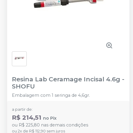
Resina Lab Ceramage Incisal 4.6g
-
SHOFU
Embalagem com 1 seringa de 4,6gr.
a partir de:
R$ 214,51
no
Pix
ou
R$ 225,80
nas demais condições
ou
2
x
de
R$ 112,90
sem juros