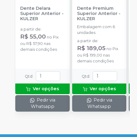
Dente Delara
Dente Premium
D
Superior Anterior
-
Superior Anterior
-
S
KULZER
KULZER
-
Embalagem com 6
E
a partir de
:
unidades.
p
R$ 55,00
no
Pix
D
a partir de
:
a
ou
R$ 57,90
nas
R$ 189,05
R
no
Pix
demais condições
ou
R$ 199,00
nas
o
demais condições
d
Qtd
:
Qtd
:
Ver opções
Ver opções
Pedir via
Pedir via
Whatsapp
Whatsapp