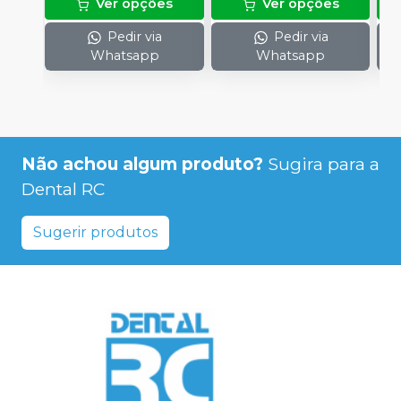
Ver opções
Ver opções
Pedir via
Pedir via
Whatsapp
Whatsapp
Não achou algum produto?
Sugira para a
Dental RC
Sugerir produtos