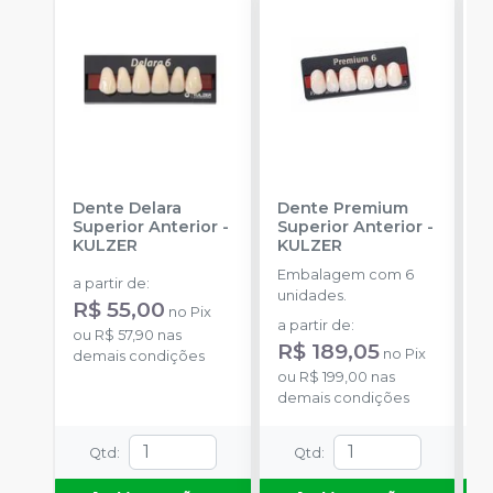
Dente Delara
Dente Premium
D
Superior Anterior
-
Superior Anterior
-
S
KULZER
KULZER
-
Embalagem com 6
E
a partir de
:
unidades.
p
R$ 55,00
no
Pix
D
a partir de
:
a
ou
R$ 57,90
nas
R$ 189,05
R
no
Pix
demais condições
ou
R$ 199,00
nas
o
demais condições
d
Qtd
:
Qtd
: