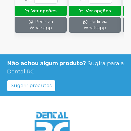
Ver opções
Ver opções
Pedir via
Pedir via
Whatsapp
Whatsapp
Não achou algum produto?
Sugira para a
Dental RC
Sugerir produtos