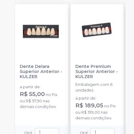
Dente Delara
Dente Premium
D
Superior Anterior
-
Superior Anterior
-
S
KULZER
KULZER
-
Embalagem com 6
E
a partir de
:
unidades.
p
R$ 55,00
no
Pix
D
a partir de
:
a
ou
R$ 57,90
nas
R$ 189,05
R
no
Pix
demais condições
ou
R$ 199,00
nas
o
demais condições
d
Qtd
:
Qtd
: