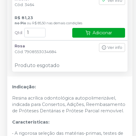
Ver info
Cód.
3464
R$ 81,23
no
Pix
ou
R$ 85,50
nas demais condições
Adicionar
Qtd
:
Rosa
Ver info
Cód.
7908553034684
Produto esgotado
Indicação:
Resina acrílica odontológica autopolimerizável,
indicada para Consertos, Adições, Reembasamento
de Próteses Dentárias e Prótese Parcial removível.
Características:
• A rigorosa seleção das matérias-primas, testes de