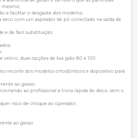
do a aderência de gesso e também que as partículas
do mesmo;
o e facilitar o desgaste dos modelos;
a seco com um aspirador de pó conectado na saída de
 e de fácil substituição;
ados;
;
 de velcro, duas opções de lixa grão 80 e 100
ito recorte dos modelos ortodônticos e dispositivo para
erente ao gesso;
cionando ao profissional a troca rápida do disco, sem o
quer risco de choque ao operador;
erente ao gesso