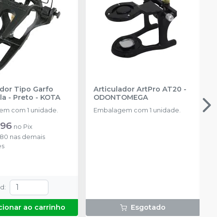
ador Tipo Garfo
Articulador ArtPro AT20
-
a - Preto
-
KOTA
ODONTOMEGA
m com 1 unidade.
Embalagem com 1 unidade.
,96
no
Pix
,80
nas demais
es
td
:
cionar ao carrinho
Esgotado