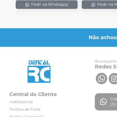
Pedir via Whatsapp
Pedir via
Não achou
Acompanhe
Redes S
Central do Cliente
Ch
Institucional
(21
Política de Frete