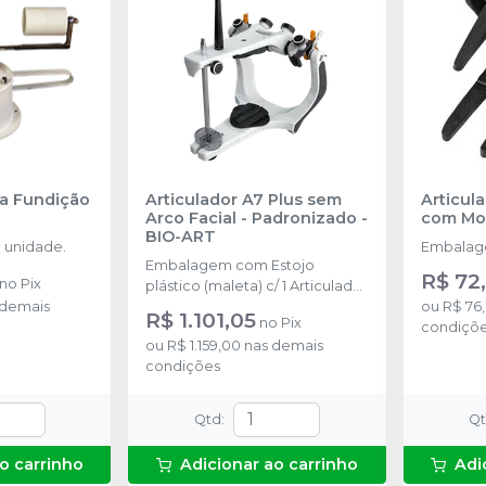
ra Fundição
Articulador A7 Plus sem
Articul
Arco Facial - Padronizado
-
com Mol
BIO-ART
 unidade.
Embalage
Embalagem com Estojo
R$ 72
no
Pix
plástico (maleta) c/ 1 Articulador
 demais
A7 Plus padronizado de fábrica,
ou
R$ 76
R$ 1.101,05
no
Pix
1 par de placas de montagem
condiçõ
ou
R$ 1.159,00
nas demais
trilho, 1 pino de apoio do ramo, 1
condições
mesa incisal acrílica e 1 pino
incisal. Semi-ajustável.
Qtd
:
Q
o carrinho
Adicionar ao carrinho
Adi