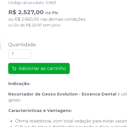
Código do produto
:
03613
R$ 2.527,00
no
Pix
ou
R$ 2.660,00
nas demais condições
ou
12
x
de
R$ 221,67
sem juros
Quantidade
:
Adicionar ao carrinho
Indicação:
Recortador de Gesso Evolution - Essence Dental
é ut
gesso.
Características e Vantagens:
Ótima resistência, com total vedação para evitar vaz