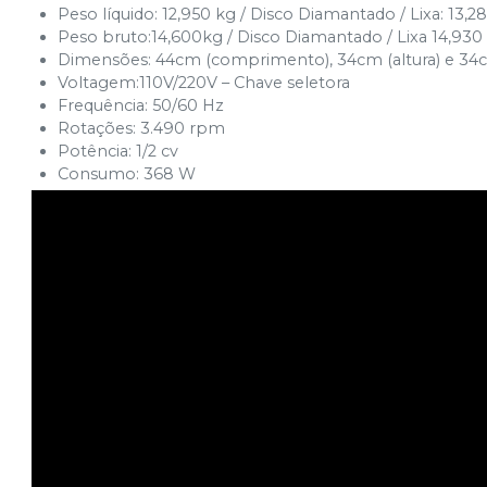
Peso líquido: 12,950 kg / Disco Diamantado / Lixa: 13,2
Peso bruto:14,600kg / Disco Diamantado / Lixa 14,930
Dimensões: 44cm (comprimento), 34cm (altura) e 34c
Voltagem:110V/220V – Chave seletora
Frequência: 50/60 Hz
Rotações: 3.490 rpm
Potência: 1/2 cv
Consumo: 368 W