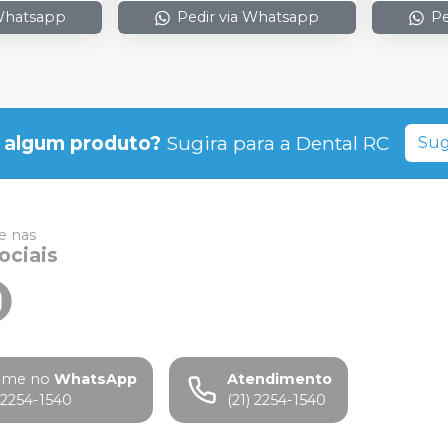
 Whatsapp
Pedir via Whatsapp
Pe
 algum produto?
Sugira para a
Dental RC
Sug
 nas
ociais
ame no
WhatsApp
Atendimento
) 2254-1540
(21) 2254-1540