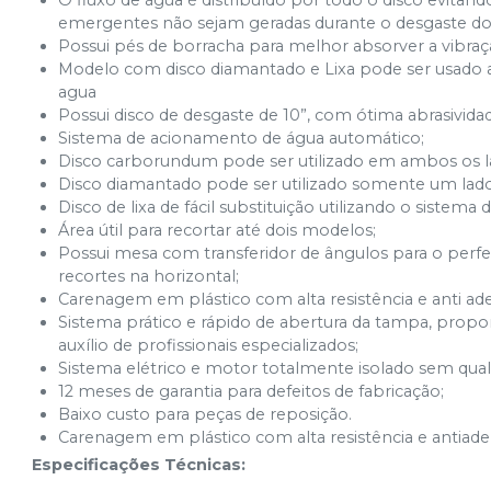
O fluxo de água é distribuído por todo o disco evitan
emergentes não sejam geradas durante o desgaste 
Possui pés de borracha para melhor absorver a vibraçã
Modelo com disco diamantado e Lixa pode ser usado 
agua
Possui disco de desgaste de 10”, com ótima abrasividade
Sistema de acionamento de água automático;
Disco carborundum pode ser utilizado em ambos os l
Disco diamantado pode ser utilizado somente um lado
Disco de lixa de fácil substituição utilizando o sistema
Área útil para recortar até dois modelos;
Possui mesa com transferidor de ângulos para o perfe
recortes na horizontal;
Carenagem em plástico com alta resistência e anti ad
Sistema prático e rápido de abertura da tampa, propor
auxílio de profissionais especializados;
Sistema elétrico e motor totalmente isolado sem qual
12 meses de garantia para defeitos de fabricação;
Baixo custo para peças de reposição.
Carenagem em plástico com alta resistência e antiad
Especificações Técnicas: