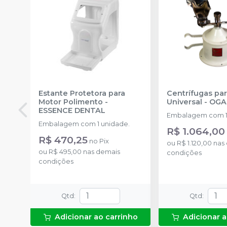
Estante Protetora para
Centrífugas pa
Motor Polimento
-
Universal
-
OGA
ESSENCE DENTAL
Embalagem com 1
Embalagem com 1 unidade.
R$ 1.064,00
R$ 470,25
no
Pix
ou
R$ 1.120,00
nas
ou
R$ 495,00
nas demais
condições
condições
Qtd
:
Qtd
:
Adicionar ao carrinho
Adicionar a