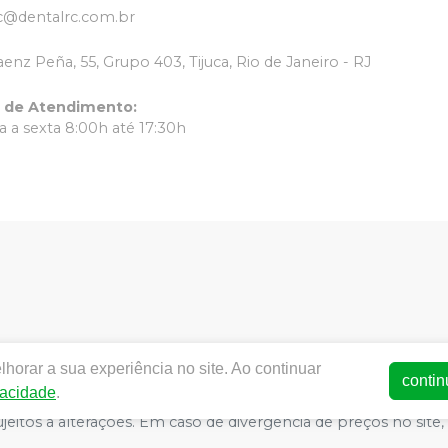
c@dentalrc.com.br
aenz Peña, 55, Grupo 403, Tijuca, Rio de Janeiro - RJ
o de Atendimento
:
 a sexta 8:00h até 17:30h
horar a sua experiência no site. Ao continuar
ww.dentalrc.com.br | RC MATERIAL ODONTOLOGICO LTDA | CNPJ
contin
vacidade
.
AFAELLA MARQUES IGREJA DOS SANTOS CRO/RJ nº 55115 | Polít
o sujeitos a alterações. Em caso de divergência de preços no s
atender compras de grandes volumes pelo site.