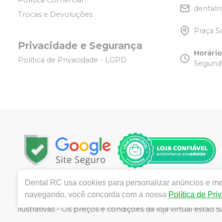
Política Comercial
dentalr
Trocas e Devoluções
Praça S
Privacidade e Segurança
Horári
Política de Privacidade - LGPD
Segunda
Dental RC
usa cookies para personalizar anúncios e mel
Copyright © 2025 | Todos os direitos reservados | w
navegando, você concorda com a nossa
Política de Pri
Tijuca - Rio de Janeiro - RJ | Responsável técnico: R
ilustrativas - Os preços e condições da loja virtual estã
por atacado, por isso nos reservamos o direito de não 