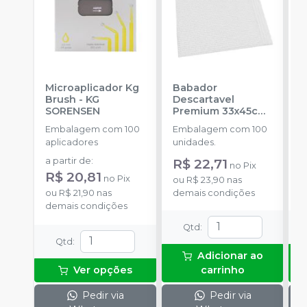
Microaplicador Kg
Babador
B
Brush
-
KG
Descartavel
D
SORENSEN
Premium 33x45cm
P
- Branco
-
MEDIX
-
Embalagem com 100
Embalagem com 100
E
aplicadores
unidades.
u
a partir de
:
R$ 22,71
R
no
Pix
R$ 20,81
no
Pix
ou
R$ 23,90
nas
o
ou
R$ 21,90
nas
demais condições
d
demais condições
Qtd
:
Qtd
:
Adicionar ao
Ver opções
carrinho
Pedir via
Pedir via