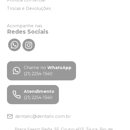
Política Comercial
Trocas e Devoluções
Acompanhe nas
Redes Sociais
Chame no
WhatsApp
(21) 2254-1540
Atendimento
(21) 2254-1540
dentalrc@dentalrc.com.br
Praça Saenz Peña, 55, Grupo 403, Tijuca, Rio de