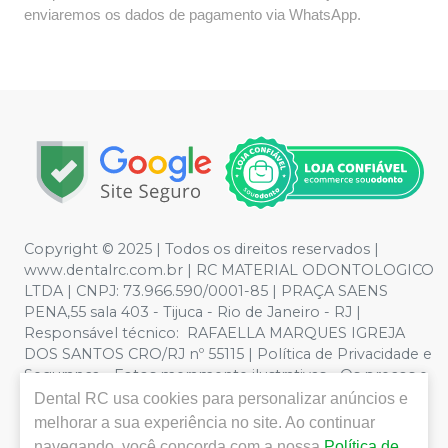
enviaremos os dados de pagamento via WhatsApp.
Copyright © 2025 | Todos os direitos reservados |
www.dentalrc.com.br | RC MATERIAL ODONTOLOGICO
LTDA | CNPJ: 73.966.590/0001-85 | PRAÇA SAENS
PENA,55 sala 403 - Tijuca - Rio de Janeiro - RJ |
Responsável técnico: RAFAELLA MARQUES IGREJA
DOS SANTOS CRO/RJ nº 55115 | Política de Privacidade e
Segurança - Fotos meramente ilustrativas - Os preços e
condições da loja virtual estão sujeitos a alterações. Em
Dental RC
usa cookies para personalizar anúncios e
caso de divergência de preços no site, o valor válido é o
melhorar a sua experiência no site. Ao continuar
do Carrinho de Compra. Não vendemos por atacado,
navegando, você concorda com a nossa
Política de