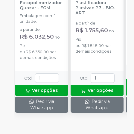
Fotopolimerizador
Plastificadora
B
Quazar
-
FGM
Plastvac P7
-
BIO-
p
ART
P
Embalagem com 1
3
E
unidade.
B
a partir de
:
u
R$ 1.755,60
a partir de
:
no
R
R$ 6.032,50
no
Pix
P
Pix
ou
R$ 1.848,00
nas
demais condições
o
ou
R$ 6.350,00
nas
d
demais condições
Qtd
:
Qtd
:
Ver opções
Ver opções
Pedir via
Pedir via
Whatsapp
Whatsapp