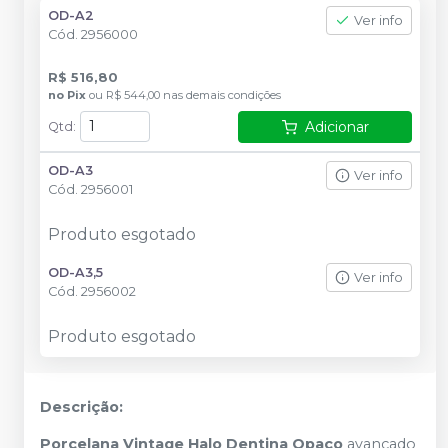
OD-A2
Ver info
Cód.
2956000
R$ 516,80
no
Pix
ou
R$ 544,00
nas demais condições
Adicionar
Qtd
:
OD-A3
Ver info
Cód.
2956001
Produto esgotado
OD-A3,5
Ver info
Cód.
2956002
Produto esgotado
Descrição:
Porcelana Vintage Halo Dentina Opaco
avançado