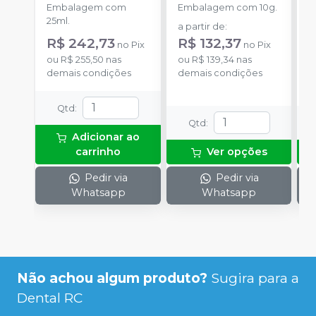
Embalagem com
Embalagem com 10g.
E
25ml.
a partir de
:
a
R$ 242,73
R$ 132,37
no
Pix
no
Pix
ou
R$ 255,50
nas
ou
R$ 139,34
nas
o
demais condições
demais condições
d
Qtd
:
Qtd
:
Adicionar ao
carrinho
Ver opções
Pedir via
Pedir via
Whatsapp
Whatsapp
Não achou algum produto?
Sugira para a
Dental RC