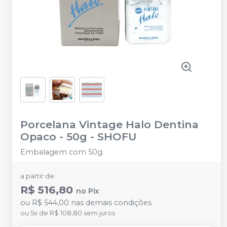
Porcelana Vintage Halo Dentina
Opaco - 50g
-
SHOFU
Embalagem com 50g.
a partir de:
R$ 516,80
no
Pix
ou
R$ 544,00
nas demais condições
ou
5
x
de
R$ 108,80
sem juros