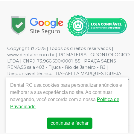
Copyright © 2025 | Todos os direitos reservados |
www.dentalrc.com.br | RC MATERIAL ODONTOLOGICO
LTDA | CNPJ: 73.966.590/0001-85 | PRAÇA SAENS
PENA,55 sala 403 - Tijuca - Rio de Janeiro - RJ |
Responsável técnico: RAFAELLA MARQUES IGREJA
DOS SANTOS CRO/RJ nº 55115 | Política de Privacidade e
Dental RC
usa cookies para personalizar anúncios e
Segurança - Fotos meramente ilustrativas - Os preços e
condições da loja virtual estão sujeitos a alterações. Em
melhorar a sua experiência no site. Ao continuar
caso de divergência de preços no site, o valor válido é o
navegando, você concorda com a nossa
Política de
do Carrinho de Compra. Não vendemos por atacado,
Privacidade
.
por isso nos reservamos o direito de não atender
compras de grandes volumes pelo site.
continuar e fechar
E-commerce produzido por
Sou Odonto Ecommerce
.