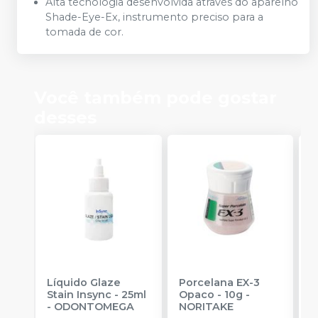
Alta tecnologia desenvolvida através do aparelho
Shade-Eye-Ex, instrumento preciso para a
tomada de cor.
Você também pode gostar
desses
Líquido Glaze
Porcelana EX-3
C
Stain Insync - 25ml
Opaco - 10g
-
M
-
ODONTOMEGA
NORITAKE
V