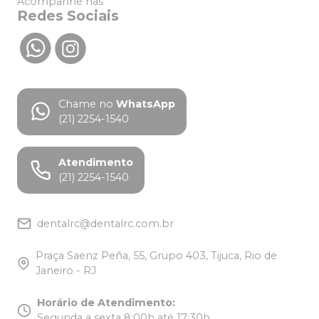
Acompanhe nas
Redes Sociais
Chame no
WhatsApp
(21) 2254-1540
Atendimento
(21) 2254-1540
dentalrc@dentalrc.com.br
Praça Saenz Peña, 55, Grupo 403, Tijuca, Rio de
Janeiro - RJ
Horário de Atendimento
:
Segunda a sexta 8:00h até 17:30h