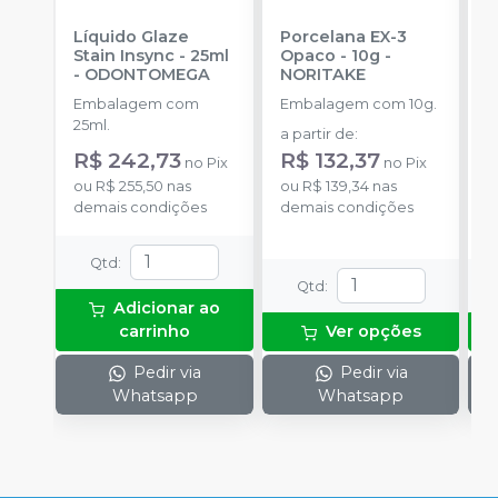
Líquido Glaze
Porcelana EX-3
C
Stain Insync - 25ml
Opaco - 10g
-
M
-
ODONTOMEGA
NORITAKE
V
Embalagem com
Embalagem com 10g.
E
25ml.
a partir de
:
a
R$ 242,73
R$ 132,37
no
Pix
no
Pix
ou
R$ 255,50
nas
ou
R$ 139,34
nas
o
demais condições
demais condições
d
Qtd
:
Qtd
:
Adicionar ao
carrinho
Ver opções
Pedir via
Pedir via
Whatsapp
Whatsapp