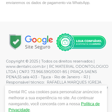
enviaremos os dados de pagamento via WhatsApp.
Copyright © 2025 | Todos os direitos reservados |
www.dentalrc.com.br | RC MATERIAL ODONTOLOGICO
LTDA | CNPJ: 73.966.590/0001-85 | PRAÇA SAENS
PENA,55 sala 403 - Tijuca - Rio de Janeiro - RJ |
Responsável técnico: RAFAELLA MARQUES IGREJA
DOS SANTOS CRO/RJ nº 55115 | Política de Privacidade e
Dental RC
usa cookies para personalizar anúncios e
Segurança - Fotos meramente ilustrativas - Os preços e
condições da loja virtual estão sujeitos a alterações. Em
melhorar a sua experiência no site. Ao continuar
caso de divergência de preços no site, o valor válido é o
navegando, você concorda com a nossa
Política de
do Carrinho de Compra. Não vendemos por atacado,
Privacidade
.