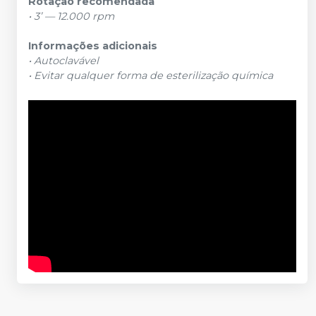
Rotação recomendada
• 3’ — 12.000 rpm
Informações adicionais
• Autoclavável
• Evitar qualquer forma de esterilização química