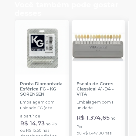
Você também pode gostar
desses
Ponta Diamantada
Escala de Cores
P
Esférica FG
-
KG
Classical A1-D4
-
C
SORENSEN
VITA
E
A
Embalagem com 1
Embalagem com 1
E
K
unidade FG (alta
unidade.
u
rotação).
a partir de
:
R$ 1.374,65
a
no
R$ 14,73
R
no
Pix
Pix
ou
R$ 15,50
nas
o
ou
R$ 1.447,00
nas