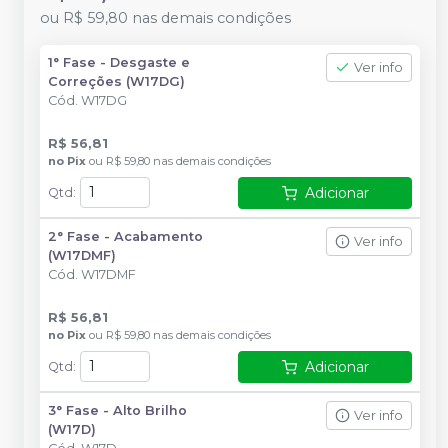
ou
R$ 59,80
nas demais condições
1° Fase - Desgaste e
Ver info
Correções (W17DG)
Cód.
W17DG
R$ 56,81
no
Pix
ou
R$ 59,80
nas demais condições
Adicionar
Qtd
:
2° Fase - Acabamento
Ver info
(W17DMF)
Cód.
W17DMF
R$ 56,81
no
Pix
ou
R$ 59,80
nas demais condições
Adicionar
Qtd
:
3° Fase - Alto Brilho
Ver info
(W17D)