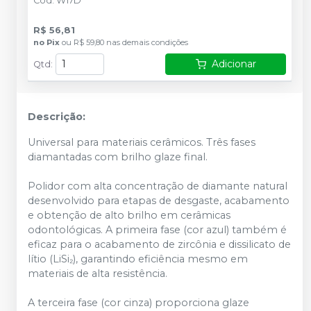
Cód.
W17D
R$ 56,81
no
Pix
ou
R$ 59,80
nas demais condições
Adicionar
Qtd
:
Descrição:
Universal para materiais cerâmicos. Três fases
diamantadas com brilho glaze final.
Polidor com alta concentração de diamante natural
desenvolvido para etapas de desgaste, acabamento
e obtenção de alto brilho em cerâmicas
odontológicas. A primeira fase (cor azul) também é
eficaz para o acabamento de zircônia e dissilicato de
lítio (LiSi₂), garantindo eficiência mesmo em
materiais de alta resistência.
A terceira fase (cor cinza) proporciona glaze