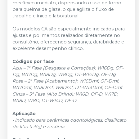
mecânico imediato, dispensando o uso de forno
para queima de glaze, o que agiliza o fluxo de
trabalho clínico e laboratorial.
Os modelos CA são especialmente indicados para
ajustes e polimentos realizados diretamente no
consultório, oferecendo segurança, durabilidade e
excelente desempenho clínico.
Códigos por fase
Azul – 1ª Fase (Desgaste e Correções): W16Dg, OF-
Dg, W17Dg, W18Dg, W8Dg, DT-W14Dg, OF-Dg
Rosa – 2ª Fase (Acabamento): W16Dmf, OF-Dmf,
W17Dmf, W18Dmf, W8Dmf, DT-W14Dmf, OF-Dmf
Cinza – 3ª Fase (Alto Brilho): W16D, OF-D, W17D,
W18D, W8D, DT-W14D, OF-D
Aplicação
• Indicado para cerâmicas odontológicas, dissilicato
de lítio (LiSi₂) e zircônia.