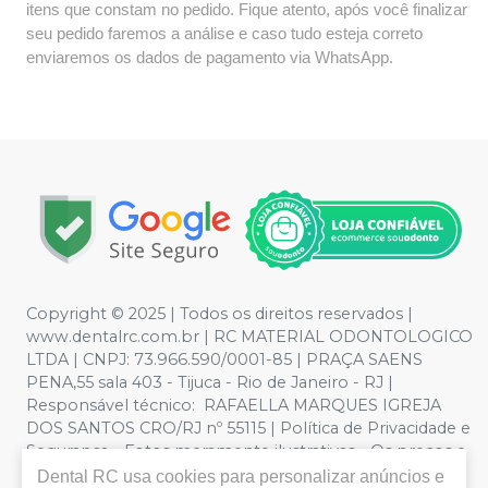
itens que constam no pedido. Fique atento, após você finalizar
seu pedido faremos a análise e caso tudo esteja correto
enviaremos os dados de pagamento via WhatsApp.
Copyright © 2025 | Todos os direitos reservados |
www.dentalrc.com.br | RC MATERIAL ODONTOLOGICO
LTDA | CNPJ: 73.966.590/0001-85 | PRAÇA SAENS
PENA,55 sala 403 - Tijuca - Rio de Janeiro - RJ |
Responsável técnico: RAFAELLA MARQUES IGREJA
DOS SANTOS CRO/RJ nº 55115 | Política de Privacidade e
Segurança - Fotos meramente ilustrativas - Os preços e
condições da loja virtual estão sujeitos a alterações. Em
Dental RC
usa cookies para personalizar anúncios e