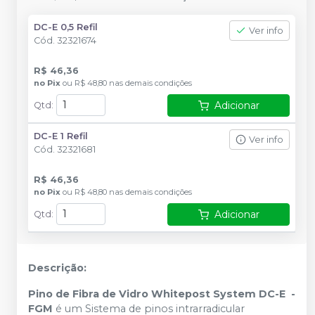
DC-E 0,5 Refil
Ver info
Cód.
32321674
R$ 46,36
no
Pix
ou
R$ 48,80
nas demais condições
Adicionar
Qtd
:
DC-E 1 Refil
Ver info
Cód.
32321681
R$ 46,36
no
Pix
ou
R$ 48,80
nas demais condições
Adicionar
Qtd
:
Descrição:
Pino de Fibra de Vidro Whitepost System DC-E -
FGM
é um Sistema de pinos intrarradicular