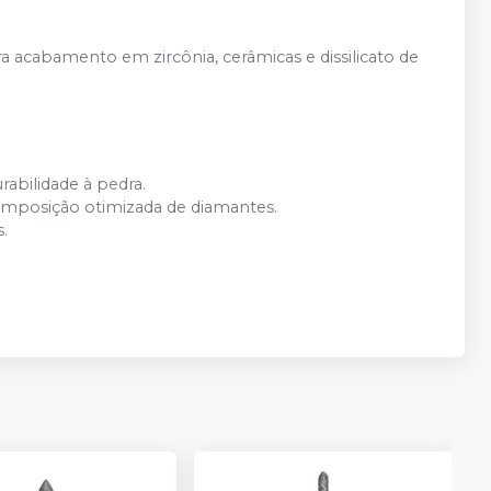
R$ 177,56
Adicionar
Qtd
:
no
Pix
ou
R$ 186,90
a acabamento em zircônia, cerâmicas e dissilicato de
nas demais condições
R$ 132,05
Adicionar
Qtd
:
no
Pix
ou
R$ 139,00
nas demais condições
R$ 132,05
rabilidade à pedra.
Adicionar
Qtd
:
no
Pix
ou
R$ 139,00
omposição otimizada de diamantes.
nas demais condições
s.