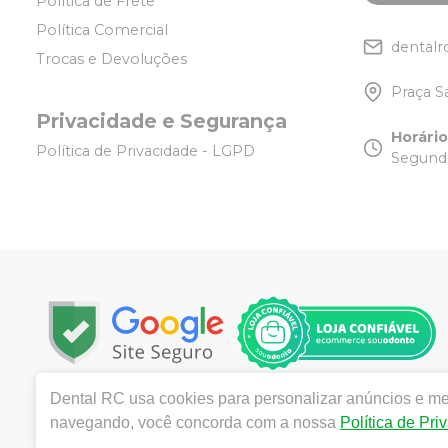
Política de Frete
Política Comercial
dentalr
Trocas e Devoluções
Praça S
Privacidade e Segurança
Horári
Política de Privacidade - LGPD
Segunda
Dental RC
usa cookies para personalizar anúncios e mel
Copyright © 2025 | Todos os direitos reservados | w
navegando, você concorda com a nossa
Política de Pri
Tijuca - Rio de Janeiro - RJ | Responsável técnico: R