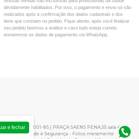
Nossas vendas são exclusivas para profissionais da saúde
devidamente habilitados. Por isso, o pagamento e envio só são
realizados após a confirmação dos dados cadastrais e dos
itens que constam no pedido. Fique atento, após você finalizar
seu pedido faremos a análise e caso tudo esteja correto
enviaremos os dados de pagamento via WhatsApp.
: 73.966.590/0001-85 | PRAÇA SAENS PENA,55 sala 403 -
uar e fechar
ica de Privacidade e Segurança - Fotos meramente