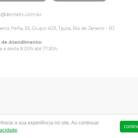
c@dentalrc.com.br
aenz Peña, 55, Grupo 403, Tijuca, Rio de Janeiro - RJ
o de Atendimento
:
 a sexta 8:00h até 17:30h
horar a sua experiência no site. Ao continuar
ww.dentalrc.com.br | RC MATERIAL ODONTOLOGICO LTDA | CNPJ
contin
vacidade
.
AFAELLA MARQUES IGREJA DOS SANTOS CRO/RJ nº 55115 | Polít