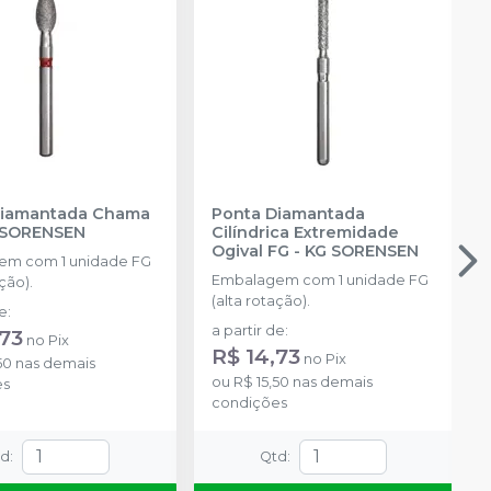
Diamantada Chama
Ponta Diamantada
 SORENSEN
Cilíndrica Extremidade
Ogival FG
-
KG SORENSEN
em com 1 unidade FG
Embalagem com 1 unidade FG
ção).
(alta rotação).
de
:
a partir de
:
,73
no
Pix
R$ 14,73
no
Pix
50
nas demais
ou
R$ 15,50
nas demais
es
condições
td
:
Qtd
: