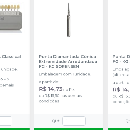
 Classical
Ponta Diamantada Cônica
Ponta 
Extremidade Arredondada
FG
-
KG
FG
-
KG SORENSEN
 unidade.
Embalag
Embalagem com 1 unidade.
(alta rota
no
Pix
a partir de
:
a partir 
 demais
R$ 14,73
R$ 14
no
Pix
ou
R$ 15,50
nas demais
ou
R$ 15,
condições
condiçõ
Qtd
:
Q