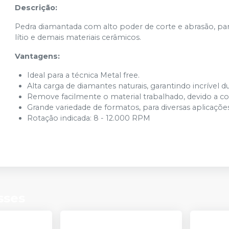
Descrição:
DT08 22x4,5mm
Ver info
Cód.
DT08
Pedra diamantada com alto poder de corte e abrasão, par
lítio e demais materiais cerâmicos.
DT09 15x3,5mm
Ver info
Vantagens:
Cód.
DT09
Ideal para a técnica Metal free.
DT11 20x2mm
Alta carga de diamantes naturais, garantindo incrível du
Ver info
Cód.
DT11
Remove facilmente o material trabalhado, devido a c
Grande variedade de formatos, para diversas aplicaçõe
Rotação indicada: 8 - 12.000 RPM
sses