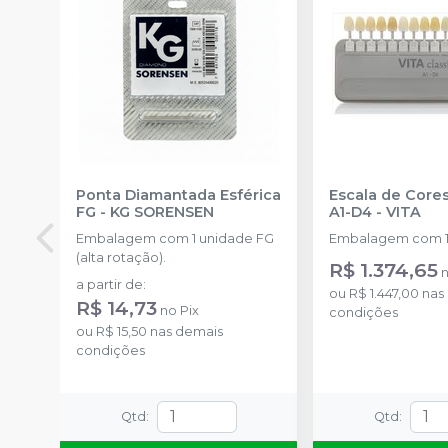
Ponta Diamantada Esférica
Escala de Cores
FG
-
KG SORENSEN
A1-D4
-
VITA
Embalagem com 1 unidade FG
Embalagem com 1
(alta rotação).
R$ 1.374,65
a partir de
:
ou
R$ 1.447,00
nas
R$ 14,73
no
Pix
condições
ou
R$ 15,50
nas demais
condições
Qtd
:
Qtd
: