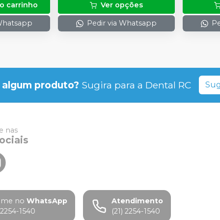
o carrinho
Ver opções
 Whatsapp
Pedir via Whatsapp
Pe
 algum produto?
Sugira para a
Dental RC
Sug
 nas
ociais
ame no
WhatsApp
Atendimento
) 2254-1540
(21) 2254-1540