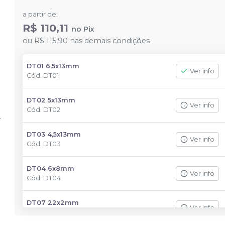
a partir de:
R$ 110,11
no
Pix
ou
R$ 115,90
nas demais condições
DT01 6,5x13mm
Ver info
Cód.
DT01
DT02 5x13mm
Ver info
Cód.
DT02
DT03 4,5x13mm
Ver info
Cód.
DT03
DT04 6x8mm
Ver info
Cód.
DT04
DT07 22x2mm
Ver info
Cód.
DT07