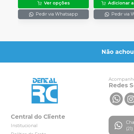
Ver opções
Adicionar a
Pedir via Whatsapp
Pedir via
Não achou
Acompanhe
Redes S
Central do Cliente
Ch
Institucional
(21