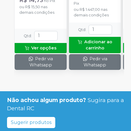
R$ 14,73
R
no
Pix
Pix
ou
R$ 15,50
nas
o
ou
R$ 1.447,00
nas
demais condições
d
demais condições
Qtd
:
Qtd
:
Adicionar ao
Ver opções
carrinho
Pedir via
Pedir via
Whatsapp
Whatsapp
Não achou algum produto?
Sugira para a
Dental RC
Sugerir produtos