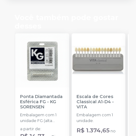
Você também pode gostar
desses
Ponta Diamantada
Escala de Cores
P
Esférica FG
-
KG
Classical A1-D4
-
C
SORENSEN
VITA
E
A
Embalagem com 1
Embalagem com 1
E
K
unidade FG (alta
unidade.
u
rotação).
a partir de
:
R$ 1.374,65
a
no