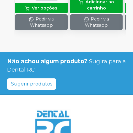
Adicionar ao
Ver opções
carrinho
Pedir via
Pedir via
Whatsapp
Whatsapp
Não achou algum produto?
Sugira para a
Dental RC
Sugerir produtos