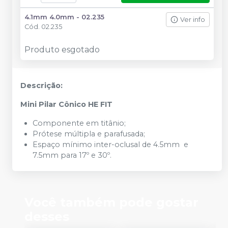
4.1mm 4.0mm - 02.235
Ver info
Cód.
02.235
Produto esgotado
Descrição:
Mini Pilar Cônico HE FIT
Componente em titânio;
Prótese múltipla e parafusada;
Espaço mínimo inter-oclusal de 4.5mm e
7.5mm para 17º e 30º.
Você também pode gostar
desses