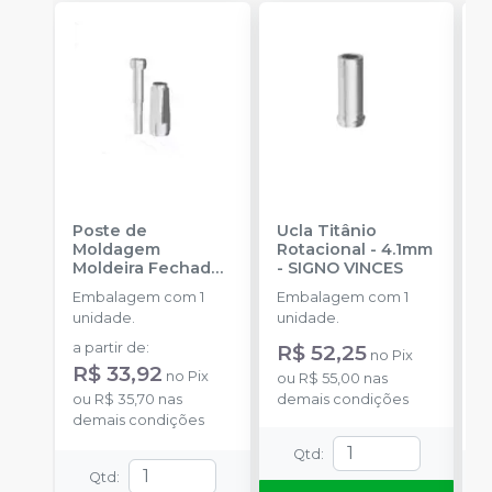
Poste de
Ucla Titânio
R
Moldagem
Rotacional - 4.1mm
I
Moldeira Fechada
-
SIGNO VINCES
S
HE
-
SIGNO VINCES
Embalagem com 1
Embalagem com 1
E
unidade.
unidade.
u
a partir de
:
R$ 52,25
a
no
Pix
R$ 33,92
R
no
Pix
ou
R$ 55,00
nas
ou
R$ 35,70
nas
demais condições
o
demais condições
d
Qtd
:
Qtd
: