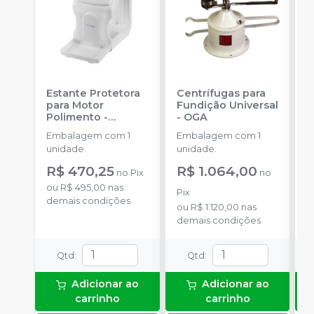
Estante Protetora
Centrífugas para
A
para Motor
Fundição Universal
s
Polimento
-
-
OGA
P
ESSENCE DENTAL
Embalagem com 1
Embalagem com 1
E
unidade.
unidade.
E
(
R$ 470,25
R$ 1.064,00
R
no
Pix
no
A
ou
R$ 495,00
nas
o
p
Pix
demais condições
d
f
ou
R$ 1.120,00
nas
p
demais condições
t
d
Qtd
:
Qtd
:
i
i
Adicionar ao
Adicionar ao
carrinho
carrinho