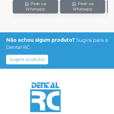
Pedir via
Pedir via
Whatsapp
Whatsapp
Não achou algum produto?
Sugira para a
Dental RC
Sugerir produtos