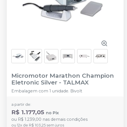
Micromotor Marathon Champion
Eletronic Silver
-
TALMAX
Embalagem com 1 unidade. Bivolt
a partir de:
R$ 1.177,05
no
Pix
ou
R$ 1.239,00
nas demais condições
ou
12
x
de
R$ 103,25
sem juros