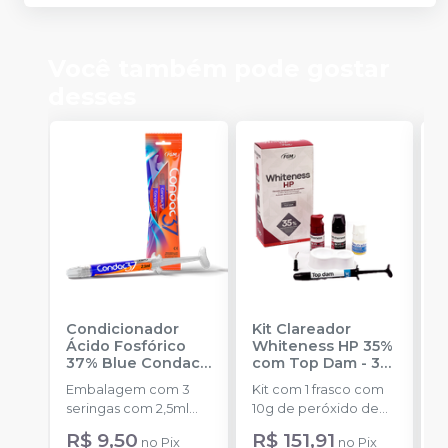
Você também pode gostar
desses
Condicionador
Kit Clareador
K
Ácido Fosfórico
Whiteness HP 35%
W
37% Blue Condac
-
com Top Dam - 3
-
FGM
Pacientes
-
FGM
Embalagem com 3
Kit com 1 frasco com
a
seringas com 2,5ml
10g de peróxido de
cada uma e 3
hidrogênio
R$ 9,50
R$ 151,91
no
Pix
no
Pix
o
ponteiras para
concentrado + 1 frasco