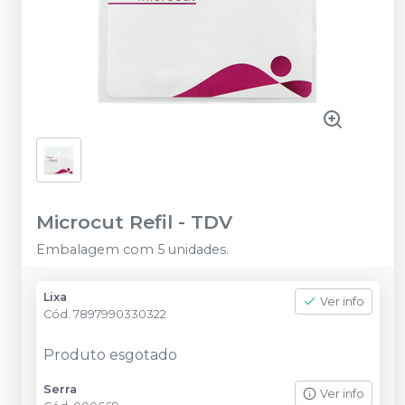
Microcut Refil
-
TDV
Embalagem com 5 unidades.
Lixa
Ver info
Cód.
7897990330322
Produto esgotado
Serra
Ver info