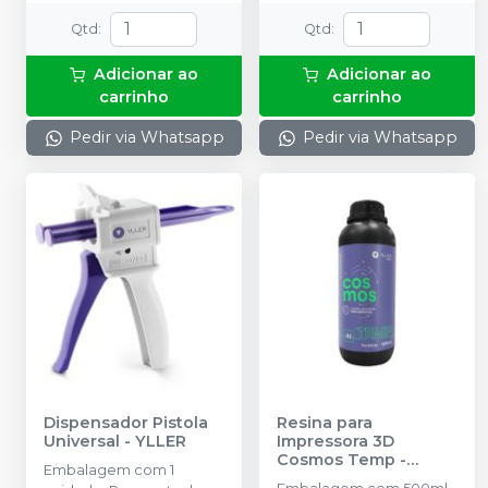
Qtd
:
Qtd
:
Adicionar ao
Adicionar ao
carrinho
carrinho
Pedir via Whatsapp
Pedir via Whatsapp
Dispensador Pistola
Resina para
Universal
-
YLLER
Impressora 3D
Cosmos Temp
-
Embalagem com 1
YLLER