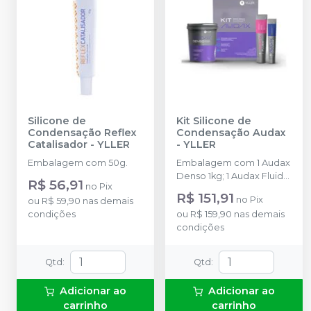
Silicone de
Kit Silicone de
Condensação Reflex
Condensação Audax
Catalisador
-
YLLER
-
YLLER
Embalagem com 50g.
Embalagem com 1 Audax
Denso 1kg; 1 Audax Fluido
R$ 56,91
no
Pix
120g; 1 Audax Catalisador
R$ 151,91
no
Pix
ou
R$ 59,90
nas demais
50g; 1 colher Yller Branca
condições
ou
R$ 159,90
nas demais
+ 1 bloco de mistura
condições
Audax.
Qtd
:
Qtd
:
Adicionar ao
Adicionar ao
carrinho
carrinho