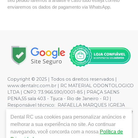
seu pedido faremos a análise e caso tudo esteja correto
enviaremos os dados de pagamento via WhatsApp.
Copyright © 2025 | Todos os direitos reservados |
www.dentalrc.com.br | RC MATERIAL ODONTOLOGICO
LTDA | CNPJ: 73.966.590/0001-85 | PRAÇA SAENS
PENA,55 sala 403 - Tijuca - Rio de Janeiro - RJ |
Responsável técnico: RAFAELLA MARQUES IGREJA
DOS SANTOS CRO/RJ nº 55115 | Política de Privacidade e
Dental RC
usa cookies para personalizar anúncios e
Segurança - Fotos meramente ilustrativas - Os preços e
melhorar a sua experiência no site. Ao continuar
condições da loja virtual estão sujeitos a alterações. Em
caso de divergência de preços no site, o valor válido é o
navegando, você concorda com a nossa
Política de
do Carrinho de Compra. Não vendemos por atacado,