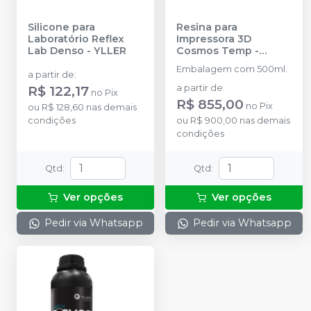
Silicone para
Resina para
Laboratório Reflex
Impressora 3D
Lab Denso
-
YLLER
Cosmos Temp
-
YLLER
Embalagem com 500ml.
a partir de
:
R$ 122,17
a partir de
:
no
Pix
R$ 855,00
no
Pix
ou
R$ 128,60
nas demais
condições
ou
R$ 900,00
nas demais
condições
Qtd
:
Qtd
:
Ver opções
Ver opções
Pedir via Whatsapp
Pedir via Whatsapp