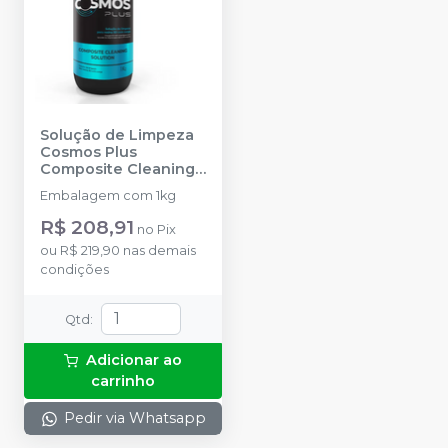
Solução de Limpeza
Cosmos Plus
Composite Cleaning
Solution
-
YLLER
Embalagem com 1kg
R$ 208,91
no
Pix
ou
R$ 219,90
nas demais
condições
Qtd
:
Adicionar ao
carrinho
Pedir via Whatsapp