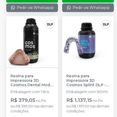
Pedir via Whatsapp
Pedir via Whatsapp
Resina para
Resina para
Impressora 3D
Impressora 3D
Cosmos Dental Model
Cosmos Splint DLP
-
DLP/LCD
-
YLLER
YLLER
Embalagem com 1 litro.
Embalagem com 500ml.
R$ 379,05
R$ 1.137,15
no
Pix
no
Pix
ou
R$ 399,00
nas demais
ou
R$ 1.197,00
nas demais
condições
condições