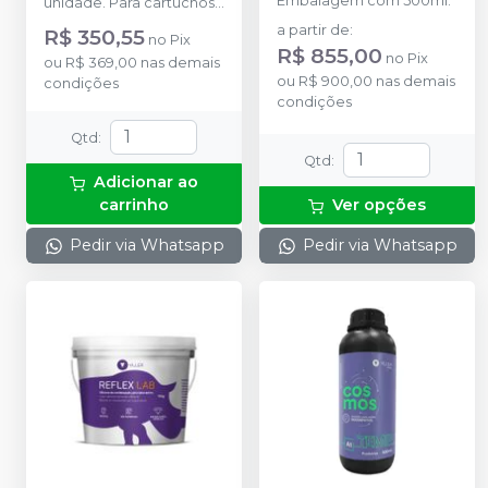
Embalagem com 500ml.
unidade. Para cartuchos
1:1.
a partir de
:
R$ 350,55
no
Pix
R$ 855,00
no
Pix
ou
R$ 369,00
nas demais
ou
R$ 900,00
nas demais
condições
condições
Qtd
:
Qtd
:
Adicionar ao
carrinho
Ver opções
Pedir via Whatsapp
Pedir via Whatsapp