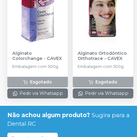
Alginato
Alginato Ortodôntico
Colorchange
-
CAVEX
Orthotrace
-
CAVEX
Embalagem com 500g.
Embalagem com 500g.
Esgotado
Esgotado
Pedir via Whatsapp
Pedir via Whatsapp
Não achou algum produto?
Sugira para a
Dental RC