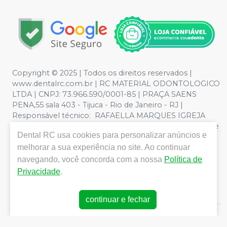
Copyright © 2025 | Todos os direitos reservados |
www.dentalrc.com.br | RC MATERIAL ODONTOLOGICO
LTDA | CNPJ: 73.966.590/0001-85 | PRAÇA SAENS
PENA,55 sala 403 - Tijuca - Rio de Janeiro - RJ |
Responsável técnico: RAFAELLA MARQUES IGREJA
DOS SANTOS CRO/RJ nº 55115 | Política de Privacidade e
Dental RC
usa cookies para personalizar anúncios e
Segurança - Fotos meramente ilustrativas - Os preços e
melhorar a sua experiência no site. Ao continuar
condições da loja virtual estão sujeitos a alterações. Em
caso de divergência de preços no site, o valor válido é o
navegando, você concorda com a nossa
Política de
do Carrinho de Compra. Não vendemos por atacado,
Privacidade
.
por isso nos reservamos o direito de não atender
compras de grandes volumes pelo site.
continuar e fechar
E-commerce produzido por
Sou Odonto Ecommerce
.