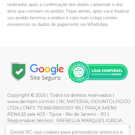
realizados após a confirmação dos dados cadastrais e dos
itens que constam no pedido. Fique atento, após você finalizar
seu pedido faremos a análise e caso tudo esteja correto
enviaremos os dados de pagamento via WhatsApp.
Copyright © 2025 | Todos os direitos reservados |
www.dentalrc.com.br | RC MATERIAL ODONTOLOGICO
LTDA | CNPJ: 73.966.590/0001-85 | PRAÇA SAENS
PENA,55 sala 403 - Tijuca - Rio de Janeiro - RJ |
Responsável técnico: RAFAELLA MARQUES IGREJA
DOS SANTOS CRO/RJ nº 55115 | Política de Privacidade e
Dental RC
usa cookies para personalizar anúncios e
Segurança - Fotos meramente ilustrativas - Os preços e