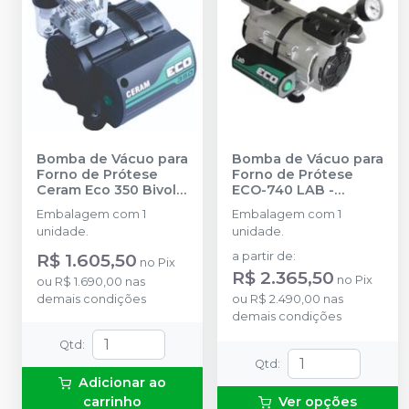
Bomba de Vácuo para
Bomba de Vácuo para
Forno de Prótese
Forno de Prótese
Ceram Eco 350 Bivolt
ECO-740 LAB
-
-
BIOMEC
BIOMEC
Embalagem com 1
Embalagem com 1
unidade.
unidade.
R$ 1.605,50
a partir de
:
no
Pix
R$ 2.365,50
no
Pix
ou
R$ 1.690,00
nas
demais condições
ou
R$ 2.490,00
nas
demais condições
Qtd
:
Qtd
:
Adicionar ao
carrinho
Ver opções