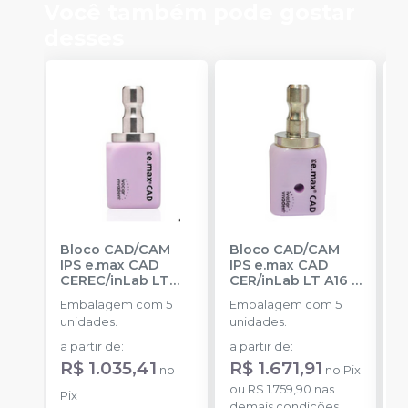
Você também pode gostar
desses
Bloco CAD/CAM
Bloco CAD/CAM
B
IPS e.max CAD
IPS e.max CAD
I
CEREC/inLab LT
CER/inLab LT A16
-
C
C16
-
IVOCLAR
IVOCLAR
(
Embalagem com 5
Embalagem com 5
E
unidades.
unidades.
u
a partir de
:
a partir de
:
a
R$ 1.035,41
R$ 1.671,91
R
no
no
Pix
ou
R$ 1.759,90
nas
Pix
P
demais condições