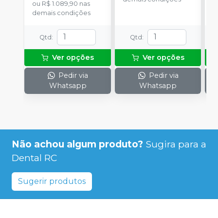
ou
R$ 1.089,90
nas
o
demais condições
d
Qtd
:
Qtd
:
Ver opções
Ver opções
Pedir via
Pedir via
Whatsapp
Whatsapp
Não achou algum produto?
Sugira para a
Dental RC
Sugerir produtos