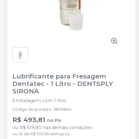
Lubrificante para Fresagem
Dentatec - 1 Litro
-
DENTSPLY
SIRONA
Embalagem com 1 litro.
Código do produto
:
5809640
R$ 493,81
no
Pix
ou
R$ 519,80
nas demais condições
ou
5
x
de
R$ 103,96
sem juros