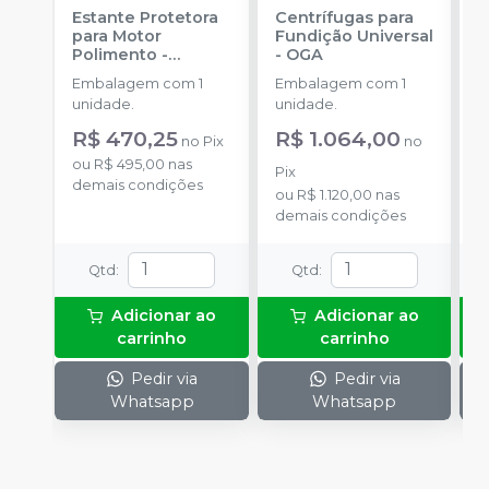
Estante Protetora
Centrífugas para
A
para Motor
Fundição Universal
s
Polimento
-
-
OGA
P
ESSENCE DENTAL
Embalagem com 1
Embalagem com 1
E
unidade.
unidade.
E
(
R$ 470,25
R$ 1.064,00
R
no
Pix
no
A
ou
R$ 495,00
nas
o
p
Pix
demais condições
d
f
ou
R$ 1.120,00
nas
p
demais condições
t
d
Qtd
:
Qtd
:
i
i
Adicionar ao
Adicionar ao
carrinho
carrinho
Pedir via
Pedir via
Whatsapp
Whatsapp