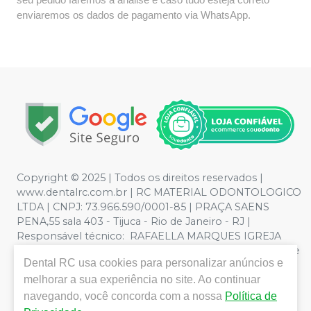
enviaremos os dados de pagamento via WhatsApp.
Copyright © 2025 | Todos os direitos reservados |
www.dentalrc.com.br | RC MATERIAL ODONTOLOGICO
LTDA | CNPJ: 73.966.590/0001-85 | PRAÇA SAENS
PENA,55 sala 403 - Tijuca - Rio de Janeiro - RJ |
Responsável técnico: RAFAELLA MARQUES IGREJA
DOS SANTOS CRO/RJ nº 55115 | Política de Privacidade e
Dental RC
usa cookies para personalizar anúncios e
Segurança - Fotos meramente ilustrativas - Os preços e
melhorar a sua experiência no site. Ao continuar
condições da loja virtual estão sujeitos a alterações. Em
caso de divergência de preços no site, o valor válido é o
navegando, você concorda com a nossa
Política de
do Carrinho de Compra. Não vendemos por atacado,