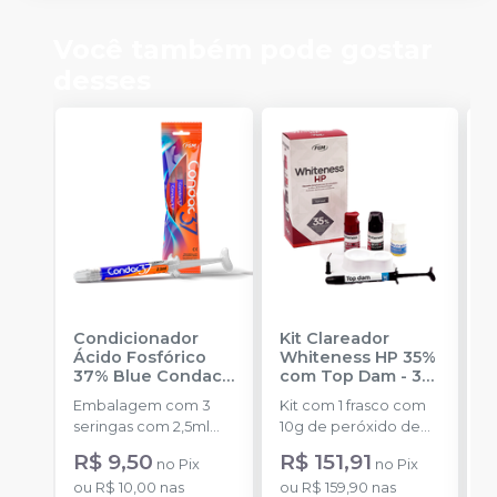
Você também pode gostar
desses
Condicionador
Kit Clareador
K
Ácido Fosfórico
Whiteness HP 35%
W
37% Blue Condac
-
com Top Dam - 3
-
FGM
Pacientes
-
FGM
Embalagem com 3
Kit com 1 frasco com
a
seringas com 2,5ml
10g de peróxido de
cada uma e 3
hidrogênio
R$ 9,50
R$ 151,91
no
Pix
no
Pix
o
ponteiras para
concentrado + 1 frasco
ou
R$ 10,00
nas
ou
R$ 159,90
nas
d
aplicação.
com 5g de