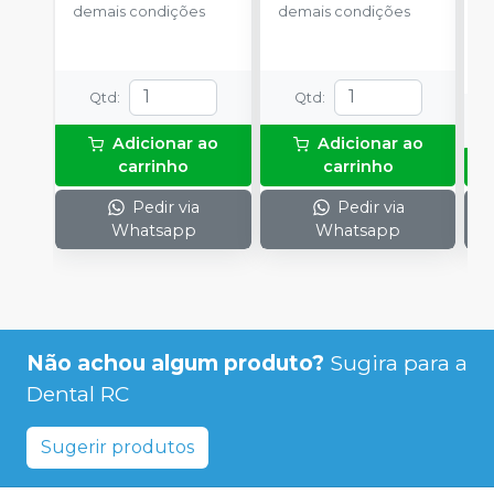
demais condições
demais condições
espessante + 1 frasco
com 2g de solução
Neutralize
(neutralizante de
Qtd
:
Qtd
:
peróxidos) + 1
espátula e uma placa
para preparo do gel e
Adicionar ao
Adicionar ao
1 Top Dam com 2g.
carrinho
carrinho
Pedir via
Pedir via
Whatsapp
Whatsapp
Não achou algum produto?
Sugira para a
Dental RC
Sugerir produtos