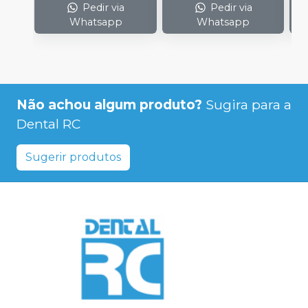
Pedir via
Pedir via
Whatsapp
Whatsapp
Não achou algum produto?
Sugira para a
Dental RC
Sugerir produtos