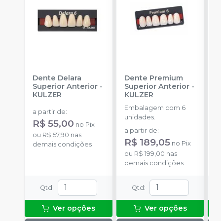
Dente Delara
Dente Premium
D
Superior Anterior
-
Superior Anterior
-
S
KULZER
KULZER
-
Embalagem com 6
E
a partir de
:
unidades.
p
R$ 55,00
no
Pix
D
a partir de
:
a
ou
R$ 57,90
nas
R$ 189,05
R
no
Pix
demais condições
ou
R$ 199,00
nas
o
demais condições
d
Qtd
:
Qtd
:
Ver opções
Ver opções