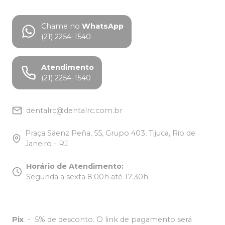
Chame no
WhatsApp
(21) 2254-1540
Atendimento
(21) 2254-1540
dentalrc@dentalrc.com.br
Praça Saenz Peña, 55, Grupo 403, Tijuca, Rio de
Janeiro - RJ
Horário de Atendimento
:
Segunda a sexta 8:00h até 17:30h
Pix
-
5% de desconto. O link de pagamento será