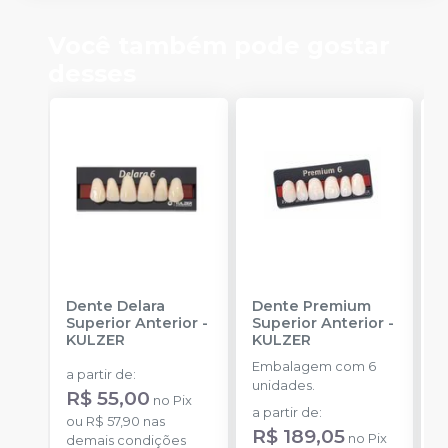
Você também pode gostar
desses
Dente Delara
Dente Premium
D
Superior Anterior
-
Superior Anterior
-
S
KULZER
KULZER
-
Embalagem com 6
E
a partir de
:
unidades.
p
R$ 55,00
no
Pix
D
a partir de
:
a
ou
R$ 57,90
nas
R$ 189,05
R
no
Pix
demais condições