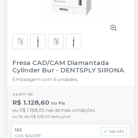
Fresa CAD/CAM Diamantada
Cylinder Bur
-
DENTSPLY SIRONA
Embalagem com 6 unidades.
a partir de:
R$ 1.128,60
no
Pix
ou
R$ 1.188,00
nas demais condições
ou
11
x
de
R$ 108,00
sem juros
12S
Ver info
Cód.
6240159