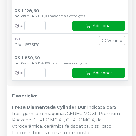
R$ 1.128,60
no
Pix
ou
R$ 1.188,00
nas demais condições
Adicionar
Qtd
:
12EF
Ver info
Cód.
6535178
R$ 1.850,60
no
Pix
ou
R$ 1.948,00
nas demais condições
Adicionar
Qtd
:
Descrição:
Fresa Diamantada Cylinder Bur
indicada para
fresagem, em máquinas CEREC MC XL Premium
Package, CEREC MC XL, CEREC MC X, de
vitrocerâmica, cerâmica feldspática, dissilicato,
blocos híbridos e resina composta.