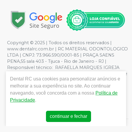
Copyright © 2025 | Todos os direitos reservados |
www.dentalrc.com.br | RC MATERIAL ODONTOLOGICO
LTDA | CNPJ: 73.966.590/0001-85 | PRAÇA SAENS
PENA,55 sala 403 - Tijuca - Rio de Janeiro - RJ |
Responsável técnico: RAFAELLA MARQUES IGREJA
DOS SANTOS CRO/RJ nº 55115 | Política de Privacidade e
Dental RC
usa cookies para personalizar anúncios e
Segurança - Fotos meramente ilustrativas - Os preços e
condições da loja virtual estão sujeitos a alterações. Em
melhorar a sua experiência no site. Ao continuar
caso de divergência de preços no site, o valor válido é o
navegando, você concorda com a nossa
Política de
do Carrinho de Compra. Não vendemos por atacado,
Privacidade
.
por isso nos reservamos o direito de não atender
compras de grandes volumes pelo site.
continuar e fechar
E-commerce produzido por
Sou Odonto Ecommerce
.