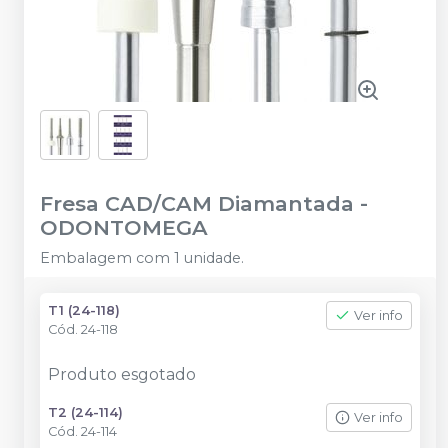
Fresa CAD/CAM Diamantada
-
ODONTOMEGA
Embalagem com 1 unidade.
T1 (24-118)
Ver info
Cód.
24-118
Produto esgotado
T2 (24-114)
Ver info
Cód.
24-114