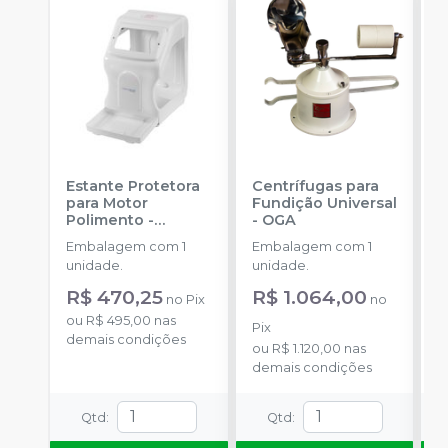
Estante Protetora
Centrífugas para
A
para Motor
Fundição Universal
s
Polimento
-
-
OGA
P
ESSENCE DENTAL
Embalagem com 1
Embalagem com 1
E
unidade.
unidade.
E
(
R$ 470,25
R$ 1.064,00
R
no
Pix
no
A
ou
R$ 495,00
nas
o
p
Pix
demais condições
d
f
ou
R$ 1.120,00
nas
p
demais condições
t
d
Qtd
:
Qtd
:
i
i