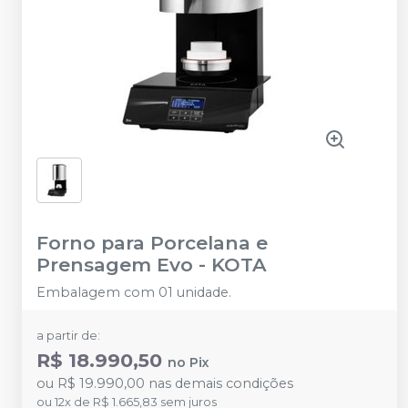
Forno para Porcelana e
Prensagem Evo
-
KOTA
Embalagem com 01 unidade.
a partir de:
R$ 18.990,50
no
Pix
ou
R$ 19.990,00
nas demais condições
ou
12
x
de
R$ 1.665,83
sem juros