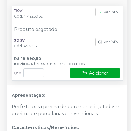
110V
Ver info
Cód.
414223962
Produto esgotado
220V
Ver info
Cód.
457295
R$ 18.990,50
no
Pix
ou
R$ 19.990,00
nas demais condições
Adicionar
Qtd
:
Apresentação:
Perfeita para prensa de porcelanas injetadas e
queima de porcelanas convencionais.
Características/Benefícios: