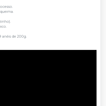
rocesso.
 queima.
zinho).
ico.
9 anéis de 200g.