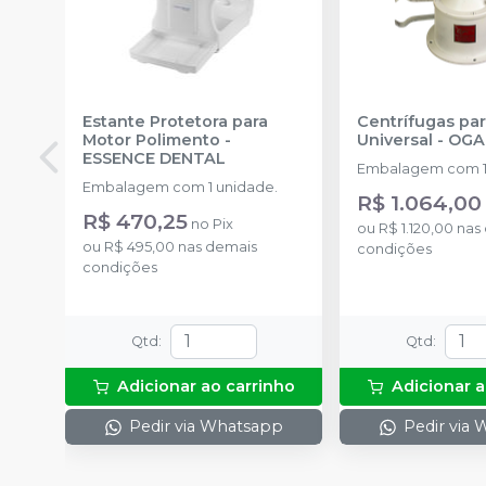
Estante Protetora para
Centrífugas pa
Motor Polimento
-
Universal
-
OGA
ESSENCE DENTAL
Embalagem com 1
Embalagem com 1 unidade.
R$ 1.064,00
R$ 470,25
no
Pix
ou
R$ 1.120,00
nas
ou
R$ 495,00
nas demais
condições
condições
Qtd
:
Qtd
:
Adicionar ao carrinho
Adicionar a
Pedir via Whatsapp
Pedir via