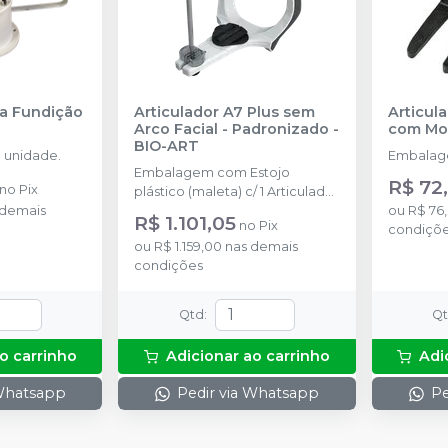
ra Fundição
Articulador A7 Plus sem
Articul
Arco Facial - Padronizado
-
com Mol
BIO-ART
 unidade.
Embalage
Embalagem com Estojo
R$ 72
no
Pix
plástico (maleta) c/ 1 Articulador
 demais
A7 Plus padronizado de fábrica,
ou
R$ 76
R$ 1.101,05
no
Pix
1 par de placas de montagem
condiçõ
ou
R$ 1.159,00
nas demais
trilho, 1 pino de apoio do ramo, 1
condições
mesa incisal acrílica e 1 pino
incisal. Semi-ajustável.
Qtd
:
Q
o carrinho
Adicionar ao carrinho
Adi
 Whatsapp
Pedir via Whatsapp
Pe