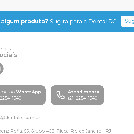
 algum produto?
Sugira para a
Dental RC
Sug
 nas
ociais
ame no
WhatsApp
Atendimento
) 2254-1540
(21) 2254-1540
c@dentalrc.com.br
aenz Peña, 55, Grupo 403, Tijuca, Rio de Janeiro - RJ