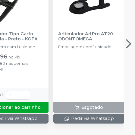
ador Tipo Garfo
Articulador ArtPro AT20
-
a - Preto
-
KOTA
ODONTOMEGA
m com 1 unidade.
Embalagem com 1 unidade.
,96
no
Pix
,80
nas demais
es
td
:
cionar ao carrinho
Esgotado
dir via Whatsapp
Pedir via Whatsapp