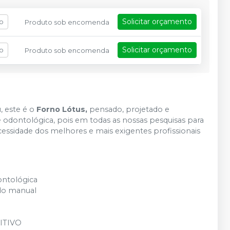
Solicitar orçamento
fo
Produto sob encomenda
Solicitar orçamento
fo
Produto sob encomenda
, este é o
Forno Lótus,
pensado, projetado e
 odontológica, pois em todas as nossas pesquisas para
essidade dos melhores e mais exigentes profissionais
ontológica
do manual
UITIVO