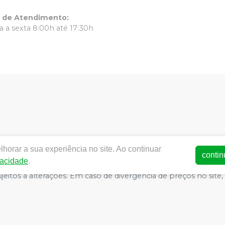
o de Atendimento
:
 a sexta 8:00h até 17:30h
horar a sua experiência no site. Ao continuar
ww.dentalrc.com.br | RC MATERIAL ODONTOLOGICO LTDA | CNPJ
contin
vacidade
.
AFAELLA MARQUES IGREJA DOS SANTOS CRO/RJ nº 55115 | Polít
o sujeitos a alterações. Em caso de divergência de preços no s
atender compras de grandes volumes pelo site.
E-commerce produzido por
Sou Odonto Ecommerce
.