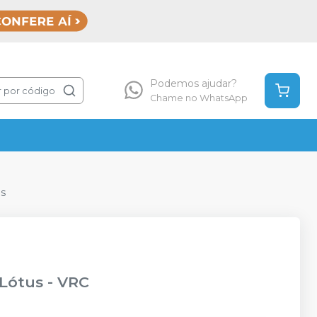
Podemos ajudar?
 por código
Chame no WhatsApp
us
 Lótus
-
VRC