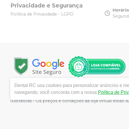
Privacidade e Segurança
Horári
Política de Privacidade - LGPD
Segunda
Dental RC
usa cookies para personalizar anúncios e mel
Copyright © 2025 | Todos os direitos reservados | w
navegando, você concorda com a nossa
Política de Pri
Tijuca - Rio de Janeiro - RJ | Responsável técnico: R
ilustrativas - Os preços e condições da loja virtual estã
por atacado, por isso nos reservamos o direito de não 