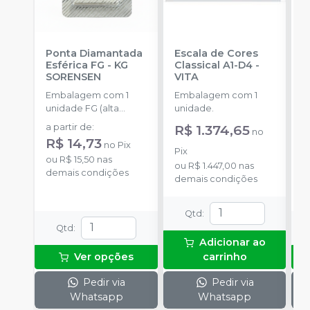
Ponta Diamantada
Escala de Cores
P
Esférica FG
-
KG
Classical A1-D4
-
C
SORENSEN
VITA
E
A
Embalagem com 1
Embalagem com 1
E
K
unidade FG (alta
unidade.
u
rotação).
a partir de
:
R$ 1.374,65
a
no
R$ 14,73
R
no
Pix
Pix
ou
R$ 15,50
nas
o
ou
R$ 1.447,00
nas
demais condições
d
demais condições
Qtd
:
Qtd
:
Adicionar ao
Ver opções
carrinho
Pedir via
Pedir via
Whatsapp
Whatsapp