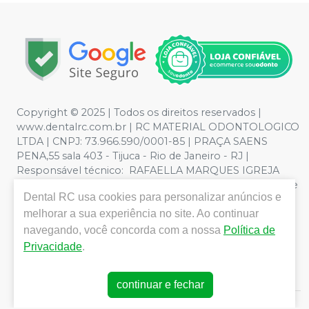
Copyright © 2025 | Todos os direitos reservados |
www.dentalrc.com.br | RC MATERIAL ODONTOLOGICO
LTDA | CNPJ: 73.966.590/0001-85 | PRAÇA SAENS
PENA,55 sala 403 - Tijuca - Rio de Janeiro - RJ |
Responsável técnico: RAFAELLA MARQUES IGREJA
DOS SANTOS CRO/RJ nº 55115 | Política de Privacidade e
Dental RC
usa cookies para personalizar anúncios e
Segurança - Fotos meramente ilustrativas - Os preços e
condições da loja virtual estão sujeitos a alterações. Em
melhorar a sua experiência no site. Ao continuar
caso de divergência de preços no site, o valor válido é o
navegando, você concorda com a nossa
Política de
do Carrinho de Compra. Não vendemos por atacado,
Privacidade
.
por isso nos reservamos o direito de não atender
compras de grandes volumes pelo site.
continuar e fechar
E-commerce produzido por
Sou Odonto Ecommerce
.