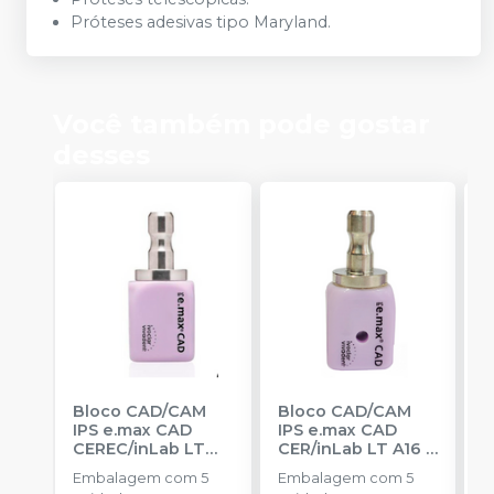
Próteses adesivas tipo Maryland.
Você também pode gostar
desses
Bloco CAD/CAM
Bloco CAD/CAM
B
IPS e.max CAD
IPS e.max CAD
I
CEREC/inLab LT
CER/inLab LT A16
-
C
C16
-
IVOCLAR
IVOCLAR
(
Embalagem com 5
Embalagem com 5
E