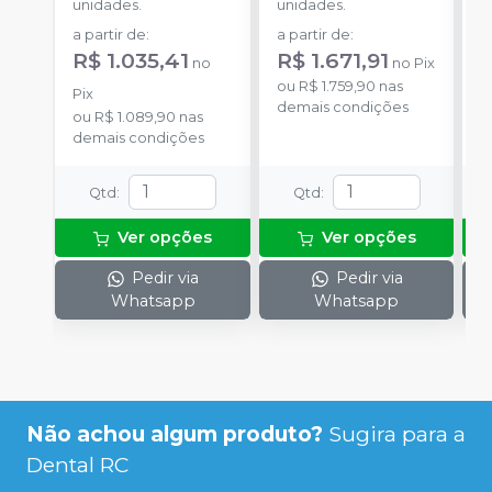
unidades.
unidades.
u
a partir de
:
a partir de
:
a
R$ 1.035,41
R$ 1.671,91
R
no
no
Pix
ou
R$ 1.759,90
nas
Pix
P
demais condições
ou
R$ 1.089,90
nas
o
demais condições
d
Qtd
:
Qtd
:
Ver opções
Ver opções
Pedir via
Pedir via
Whatsapp
Whatsapp
Não achou algum produto?
Sugira para a
Dental RC