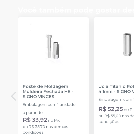
Você também pode gostar de
Poste de Moldagem
Ucla Titânio Ro
Moldeira Fechada HE
-
4.1mm
-
SIGNO 
SIGNO VINCES
Embalagem com 1
Embalagem com 1 unidade.
R$ 52,25
no
Pi
a partir de
:
ou
R$ 55,00
nas d
R$ 33,92
no
Pix
condições
ou
R$ 35,70
nas demais
condições