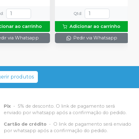
td
:
Qtd
:
cionar ao carrinho
Adicionar ao carrinho
dir via Whatsapp
Pedir via Whatsapp
erir produtos
Pix
-
5% de desconto. O link de pagamento será
enviado por whatsapp após a confirmação do pedido.
Cartão de crédito
-
O link de pagamento será enviado
por whatsapp após a confirmação do pedido.