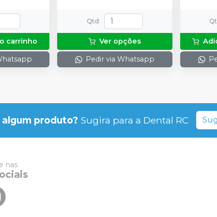
Qtd
:
Q
o carrinho
Ver opções
Adi
 Whatsapp
Pedir via Whatsapp
Pe
 algum produto?
Sugira para a
Dental RC
Sug
 nas
ociais