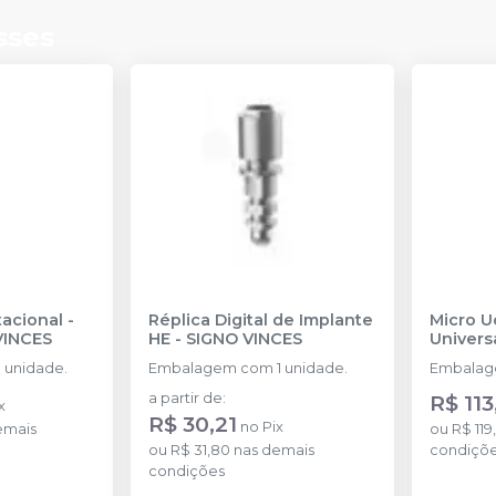
sses
tacional -
Réplica Digital de Implante
Micro U
VINCES
HE
-
SIGNO VINCES
Univers
 unidade.
Embalagem com 1 unidade.
Embalage
a partir de
:
R$ 113
x
R$ 30,21
no
Pix
emais
ou
R$ 119
ou
R$ 31,80
nas demais
condiçõ
condições