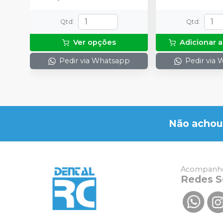
Qtd
:
Qtd
:
Ver opções
Adicionar a
Pedir via Whatsapp
Pedir via
Não achou
Acompanhe
Redes S