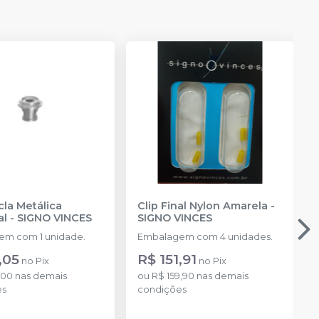
cla Metálica
Clip Final Nylon Amarela
-
al
-
SIGNO VINCES
SIGNO VINCES
m com 1 unidade.
Embalagem com 4 unidades.
,05
R$ 151,91
no
Pix
no
Pix
,00
nas demais
ou
R$ 159,90
nas demais
es
condições