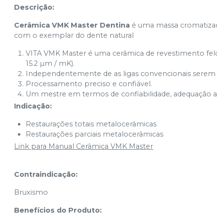
Descrição:
B1
Ver info
Cód.
7224
Cerâmica VMK Master Dentina
é uma massa cromatizada
com o exemplar do dente natural
B2
Ver info
VITA VMK Master é uma cerâmica de revestimento feldsp
Cód.
7225
15.2 µm / mK).
Independentemente de as ligas convencionais serem fu
B4
Ver info
Processamento preciso e confiável.
Cód.
7227
Um mestre em termos de confiabilidade, adequação ao 
C1
Indicação:
Ver info
Cód.
7228
Restaurações totais metalocerâmicas
C2
Ver info
Restaurações parciais metalocerâmicas
Cód.
7229
Link para Manual Cerâmica VMK Master
C3
Ver info
Cód.
7230
Contraindicação:
C4
Bruxismo
Ver info
Cód.
7231
Benefícios do Produto:
D3