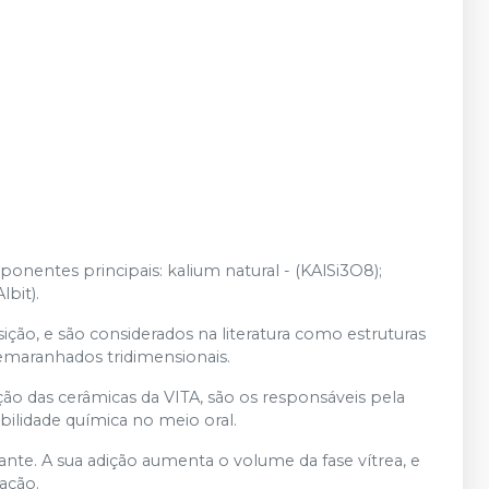
nentes principais: kalium natural - (KAlSi3O8);
lbit).
o, e são considerados na literatura como estruturas
emaranhados tridimensionais.
ão das cerâmicas da VITA, são os responsáveis pela
bilidade química no meio oral.
e. A sua adição aumenta o volume da fase vítrea, e
ação.