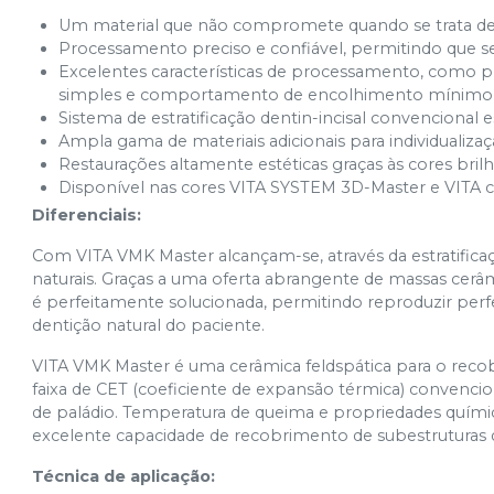
Ver info
Cód.
7233
Um material que não compromete quando se trata de c
Processamento preciso e confiável, permitindo que s
Excelentes características de processamento, como
simples e comportamento de encolhimento mínimo
Sistema de estratificação dentin-incisal convencional 
Ampla gama de materiais adicionais para individualiza
Restaurações altamente estéticas graças às cores bril
Disponível nas cores VITA SYSTEM 3D-Master e VITA cla
Diferenciais:
Com VITA VMK Master alcançam-se, através da estratificaçã
naturais. Graças a uma oferta abrangente de massas cerâmi
é perfeitamente solucionada, permitindo reproduzir perfe
dentição natural do paciente.
VITA VMK Master é uma cerâmica feldspática para o reco
faixa de CET (coeficiente de expansão térmica) convencion
de paládio. Temperatura de queima e propriedades químic
excelente capacidade de recobrimento de subestruturas
Técnica de aplicação: