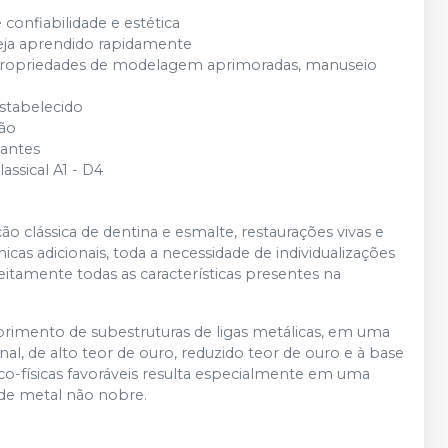
Produto esgotado
onfiabilidade e estética
eja aprendido rapidamente
 propriedades de modelagem aprimoradas, manuseio
estabelecido
ção
hantes
ssical A1 - D4
o clássica de dentina e esmalte, restaurações vivas e
cas adicionais, toda a necessidade de individualizações
itamente todas as características presentes na
brimento de subestruturas de ligas metálicas, em uma
al, de alto teor de ouro, reduzido teor de ouro e à base
o-físicas favoráveis resulta especialmente em uma
 de metal não nobre.