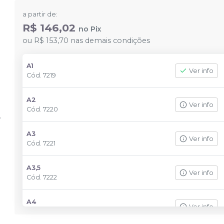
a partir de:
R$ 146,02
no
Pix
ou
R$ 153,70
nas demais condições
A1
Ver info
Cód.
7219
A2
Ver info
Cód.
7220
A3
Ver info
Cód.
7221
A3,5
Ver info
Cód.
7222
A4
Ver info
Cód.
7223