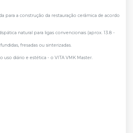
R$ 146,02
Adicionar
Qtd
:
no
Pix
ou
R$ 153,70
 para a construção da restauração cerâmica de acordo
nas demais condições
R$ 146,02
Adicionar
Qtd
:
no
Pix
ou
R$ 153,70
ática natural para ligas convencionais (aprox. 13.8 -
nas demais condições
ndidas, fresadas ou sinterizadas.
Produto esgotado
uso diário e estética - o VITA VMK Master.
Produto esgotado
Produto esgotado
R$ 146,02
Adicionar
Qtd
:
no
Pix
ou
R$ 153,70
nas demais condições
Produto esgotado