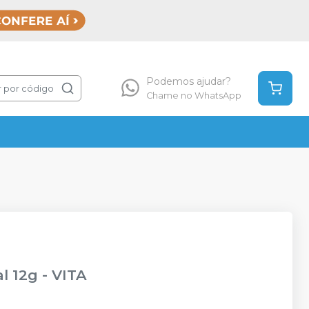
Podemos ajudar?
 por código
Chame no WhatsApp
l 12g
-
VITA